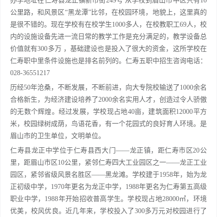
办学地址在仁寿县龙正镇新市街249号 从学校到眉山市中区只有10
公里路，和风景区“黑龙潭”比邻，在校园环境，地貌上，这里真的
是很不错的。现在学校有在校学生1000多人，在校教职工69人，校
内的设施设备先进一流日常的教学工作是充分满足的，教学设备总
价值就有300多万 ，基础建设也是投入了很大的资金，这所学校在
仁寿职中里条件设施也是排名前列的。仁寿五职中招生咨询电话：
028-36551217
历经50年沧桑，不断发展，不断前进，向大专院校输送了1000余名
合格新生，为经济建设培养了2000余名实用人才，创造过令人骄傲
的无数个辉煌。经过发展，学校现占地40亩，建筑面积12000平方
米，校园绿树成荫，鸟语花香，有一个花园式的良好育人环境。是
眉山市的卫生单位，文明单位。
仁寿县龙正中学位于仁寿县西大门——龙正镇，距仁寿市区20公
里，距眉山市区10公里，紧邻仁寿四大工业园区之一——龙正工业
园区，紧邻省级风景名胜区——黑龙滩。学校建于1958年，始为龙
正初级中学，1970年更名为龙正中学，1988年更名为仁寿第五高级
职业中学，1988年开始招收普高学生。学校现占地28000㎡，环境
优美，校风优良。近几年来，学校投入了300多万元对校园进行了