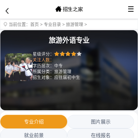
☰
当前位置：
首页
>
专业目录
>
旅游管理
>
旅游外语专业
星级评分：
关注人数：
学历层次：中专
所属分类：旅游管理
招生对象：应往届初中生
专业介绍
图片展示
就业前景
在线报名