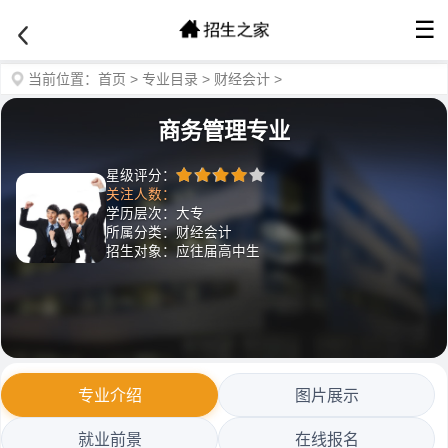
☰
当前位置：
首页
>
专业目录
>
财经会计
>
商务管理专业
星级评分：
关注人数：
学历层次：大专
所属分类：财经会计
招生对象：应往届高中生
专业介绍
图片展示
就业前景
在线报名