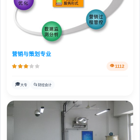
营销与策划专业
1112
🎓
📂
大专
财经会计