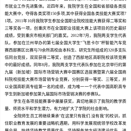
市就业工作先进集体。近四年来，我院学生在全国和省部级各类技
能大赛中，夺得各类奖项150多项,其中获得全国各类技能大赛奖项7
1项。2011年10月我院学生参加全国职业院校技能大赛获得二等奖和
三等奖各一项，创重庆市在全国职业技能大赛上该项目的历史最好
成绩，受到重庆市相关部门的嘉奖。2012年7月，我院两支学生代表
队，参加在兰州举办的第七届全国大学生“飞思卡尔”杯智能汽车竞
赛西部赛区比赛与70余所高校由本科生、研究生所组成的320多支队
伍同台竞技，双双获得二等奖，创造了西部地区高职院校该项竞赛
中的最好成绩。同年8月，我院两支学生代表队参加在北京举行的第
九届（新加坡）国际市场营销大赛中国赛区选拔赛暨第六届全国商
科院校技能大赛市场营销专业竞赛，分别获得一等奖、三等奖，并
以全国高职高专组第一名的成绩，成为唯一一个代表中国高职高专
学生到新加坡参加第九届国际市场营销决赛的参赛队。
学生在各项技能赛事中屡屡获奖，真切地展示了我院的教学质
量、师资水平和学生潜力，有力地扩大了学院的社会影响。
全院师生员工将继续秉承“在这里只有我们.没有我”的校训，抓
住职业教育发展的重要战略机遇期，用科学发展观统领学校改革发
展全局，始终坚持教学质量优先，坚持服务地方经济建设优先，进