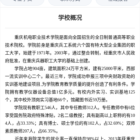
学校概况
重庆机电职业技术学院是面向全国招生的全日制普通高等职业
技术院校。学院前身是重庆兵工系统六个国有特大型企业集团的职
工大学，始建于1971年。2003年，通过整合转制，经重庆市人民政
府批准，在重庆兵器职工大学的基础上创建。
学院占地904亩，建筑面积24万平方米，建有25000平米，西部
一流实训中心二个。最近三年，学院成功申报三项中央财政资助的
实训基地建设项目,为学院教育教学质量的提升创造了有利条件。学
院拥有教学仪器设备总值1亿多元。有校内外实习、实训基地125
个，其中校外顶岗实习基地66个，馆藏图书近59万册。
学院现有教职工546人，其中专任教师312人。专任教师中有6位
享受国务院政府特殊津贴，2名二级教授；具有副高以上职称的有10
4人，占33.33%；具有博士、硕士学位的有102人，占32.69%；双师
素质教师207人，占66.35%。
近年来我院学生的就业率一直保持在98%以上。2013年获重庆