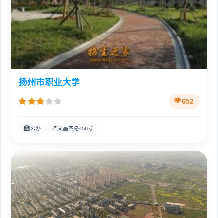
扬州市职业大学
652
🏫
📍
公办
文昌西路458号