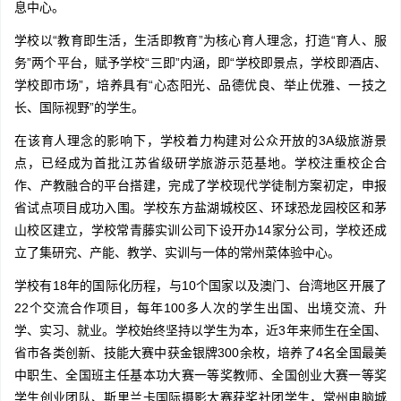
息中心。
学校以“教育即生活，生活即教育”为核心育人理念，打造“育人、服
务”两个平台，赋予学校“三即”内涵，即“学校即景点，学校即酒店、
学校即市场”，培养具有“心态阳光、品德优良、举止优雅、一技之
长、国际视野”的学生。
在该育人理念的影响下，学校着力构建对公众开放的3A级旅游景
点，已经成为首批江苏省级研学旅游示范基地。学校注重校企合
作、产教融合的平台搭建，完成了学校现代学徒制方案初定，申报
省试点项目成功入围。学校东方盐湖城校区、环球恐龙园校区和茅
山校区建立，学校常青藤实训公司下设开办14家分公司，学校还成
立了集研究、产能、教学、实训与一体的常州菜体验中心。
学校有18年的国际化历程，与10个国家以及澳门、台湾地区开展了
22个交流合作项目，每年100多人次的学生出国、出境交流、升
学、实习、就业。学校始终坚持以学生为本，近3年来师生在全国、
省市各类创新、技能大赛中获金银牌300余枚，培养了4名全国最美
中职生、全国班主任基本功大赛一等奖教师、全国创业大赛一等奖
学生创业团队、斯里兰卡国际摄影大赛获奖社团学生，常州电脑城