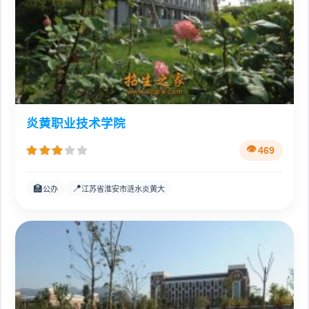
炎黄职业技术学院
469
🏫
📍
公办
江苏省淮安市涟水炎黄大