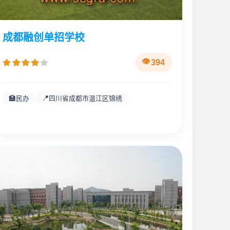
成都融创单招学校
394
🏫
📍
民办
四川省成都市温江区锦绣