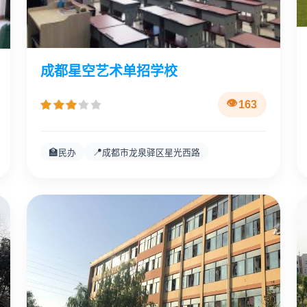
成都星空艺术单招学校
163
🏫
📍
民办
成都市龙泉驿区星光西路