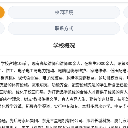
校园环境
联系方式
学校概况
地105亩，现有高级讲师和讲师80余人，在校生3000余人。馆藏图
工、钳工、电子电工与电力拖动、电脑组装与维护、家电维修、低压配电
高、中档微机)、现代语音室、电子阅览室、多媒体投影教室、多功能校园网
等完备的体育设施。宽敞明亮、功能齐全、配套设施先进的学生新食堂已
校园功能，优化了校园布局，为打造品学兼优的合格人才提供了优美的育人
”的办学理念，树立“教书传播文明，育人点亮人生，勤劳创造财富，技能
强化教学改革，拓展办学渠道，实行中专和专、本科多层次办学。中专毕
畅通，先后与索尼集团、东莞三星电机有限公司、深圳长城科技、厦门宸
康科技集团、宇芯（成都）集团等50多家世界或中国名优企业（单位）签