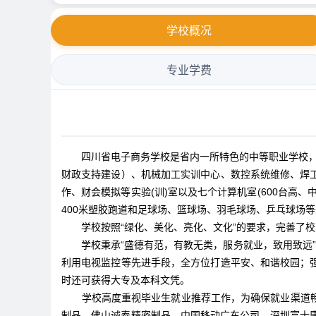
学校概况
专业学费
四川省电子商务学校是省内一所特色的中等职业学校，学校占
财政支持建设）、机械加工实训中心、数控系统维修、焊
作、财会模拟等实验(训)室以及七个计算机室(600台
400米塑胶跑道和足球场、篮球场、羽毛球场、乒乓球场
学校按照“绿化、美化、亮化、文化”的要求，完善了
学校秉承“盛德有范，有教无类，服务就业，致用致远
利用电视监控等先进手段，全方位打造平安、和谐校园；
时还可获得大专及本科文凭。
学校高度重视毕业生就业推荐工作，为确保就业渠道
制品、佛山诚泰精密制品、中国移动广东公司、深圳富士