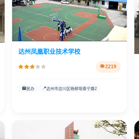
达州凤凰职业技术学校
2219
🏫
📍
民办
达州市达川区杨柳垭泰宁路2