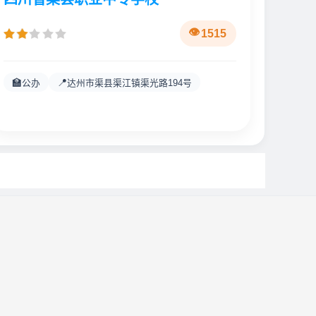
1515
🏫
📍
公办
达州市渠县渠江镇渠光路194号