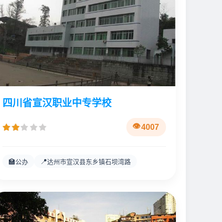
四川省宣汉职业中专学校
4007
🏫
📍
公办
达州市宣汉县东乡镇石坝湾路