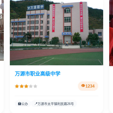
万源市职业高级中学
1234
🏫
📍
公办
万源市太平镇利民路26号