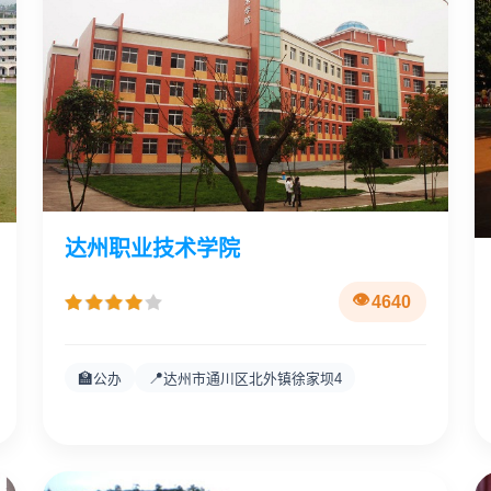
达州职业技术学院
4640
🏫
📍
公办
达州市通川区北外镇徐家坝4