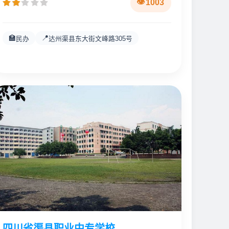
1003
🏫
📍
民办
达州渠县东大街文峰路305号
四川省渠县职业中专学校