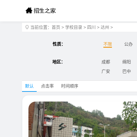
当前位置：
首页
>
学校目录
>
四川
>
达州
>
性质：
不限
公办
地区：
成都
绵阳
广安
巴中
默认
点击率
时间顺序