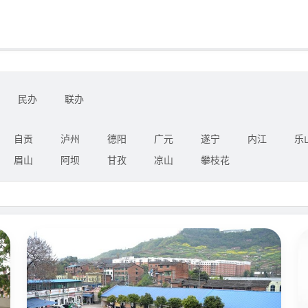
民办
联办
自贡
泸州
德阳
广元
遂宁
内江
乐
眉山
阿坝
甘孜
凉山
攀枝花