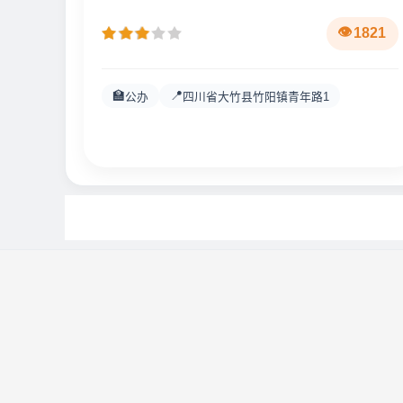
1821
🏫
📍
公办
四川省大竹县竹阳镇青年路1