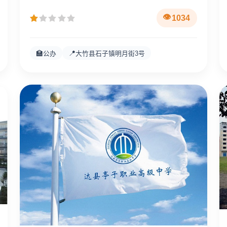
1034
🏫
📍
公办
大竹县石子镇明月街3号