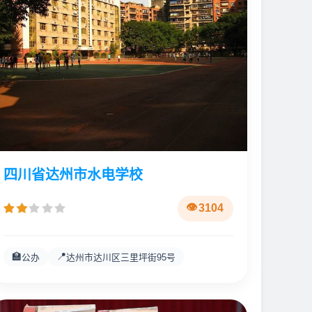
四川省达州市水电学校
3104
🏫
📍
公办
达州市达川区三里坪街95号