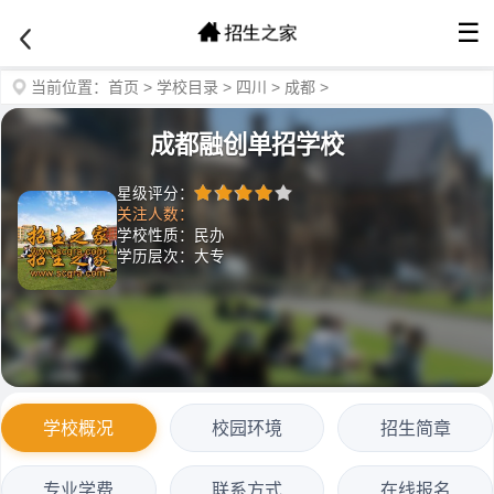
☰
当前位置：
首页
>
学校目录
>
四川
>
成都
>
成都融创单招学校
星级评分：
关注人数：
学校性质：民办
学历层次：大专
学校概况
校园环境
招生简章
专业学费
联系方式
在线报名