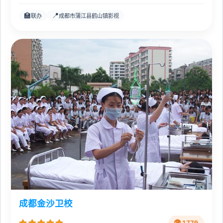
🏫
📍
联办
成都市蒲江县鹤山镇影视
成都金沙卫校