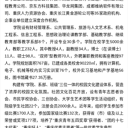
程教育公司、京东方科技集团、华龙网集团、成都维纳软件有限公
司、重庆人力资源协会、重庆长江黄金游轮公司等35家政府机构、
企事业单位建立深度合作机制。
学院设有财经管理系、公共管理系、旅游与人文艺术系、机电
工程系、信息工程系、思想政治理论课教学部、基础教学部、继续
教育部等教学系部8个，开设专业30多个。学院在校学生5000余
人，教职工232人，其中教授4人，副教授34人，博士（在读博士）
11人、硕士98人、“双师”型教师70人，外聘兼职教师和客座教授97
人。学院规划面积767亩，已建成各类校舍90220㎡，拥有计算机、
电子、机械等校内实习实训室76个，校外实习基地和产学基地56
处，图书馆藏书27.35万册。
构建有“学院、系部、班级”三位一体的校园文化建设体系，营造
了浓厚的校园文化氛围。社团文化百花齐放，设有青年志愿者协
会、市民学校协会、三创协会、大学生艺术团等学生活动组织，有
院级学生社团22个，注册会员2000余人。近年来，组织学生参加市
级比赛1700人次，参加国家级比赛132次，获得省（市）级及以上
荣誉或奖项177项，培养了“重庆青年五四奖章”获得者、“团的十七
大代表”、“重庆好人”、“重庆优秀志愿者”等一批优秀学生典型。