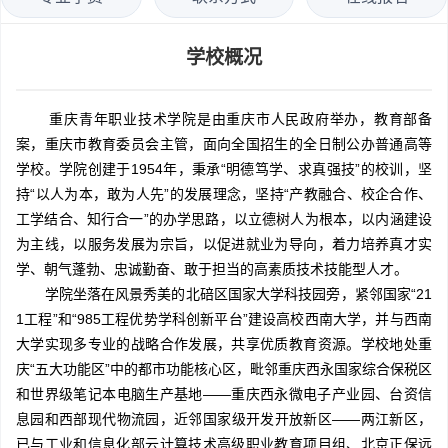
学校概况
重庆青年职业技术学院是由重庆市人民政府举办，教育部备
案，重庆市教育委员会主管，面向全国招生的全日制公办普通高等
学校。学院创建于1954年，秉承“明德笃学、求真强技”的校训，坚
持“以人为本，敢为人先”的发展理念，坚持“产教融合、校企合作、
工学结合、知行合一”的办学思路，以立德树人为根本，以内涵建设
为主线，以服务发展为宗旨，以促进就业为导向，着力培养真才实
学、朝气蓬勃、忠诚勤奋、敢于担当的高素质技术技能型人才。
学院坐落在风景秀美的北碚区国家大学科技园旁，紧邻国家“21
1工程”和“985工程优势学科创新平台”建设高校西南大学，并与西南
大学实现多专业的战略合作发展，共享优质教育资源。学校地处重
庆“五大功能区”中的都市功能核心区，毗邻重庆西永国家综合保税区
和世界级笔记本电脑生产基地——重庆西永微电子产业园、台资信
息园和西部现代物流园，近邻国家级开发开放新区——两江新区，
已与工业和信息化部云计算技术高级职业教育项目组、北京正保远