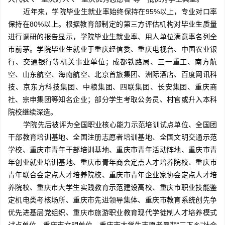
近年来，学院毕业生就业率始终保持在95%以上，专业对口率
保持在80%以上。根据教育部制定的第三方评估机构对毕业生质量
进行调研的报告显示，学院毕业生就业率、用人单位满意率名列全
市前茅。学院毕业生就业于重庆经信委、重庆电视台、中国农业银
行、交通银行等机关事业单位；成都铁路局、三一重工、南方航
空、山东航空、海南航空、北京首旅集团、洲际酒店、百度网讯科
技、京东方科技集团、中粮集团、四联集团、长安集团、重庆商
社、宗申集团等知名企业；部分学生考取公务员、村官或升入本科
院校继续深造。
学院先后被评为全国职业核心能力示范培训试点单位、全国团
干部教育培训基地、全国注册志愿者培训基地、全国文明交通示范
学校、重庆市青年干部培训基地、重庆市青年活动阵地、重庆市青
年创业就业培训基地、重庆市青年商会定点人才培养院校、重庆市
青年联合会定点人才培养院校、重庆市青年企业家协会定点人才培
养院校、重庆市大学生实践教育示范建设高校、重庆市职业技能鉴
定机电类考核场所、重庆市先进领导集体、重庆市教育系统创先争
优先进基层党组织、重庆市旅游职业教育现代学徒制人才培养模式