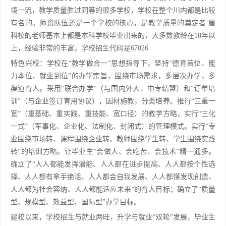
境一流，教学质量胜过同等的很多学校，学校在整个川内都是比较
有名的。师资队伍还是一个学校的核心，是教学质量的奠定者 眉
科校的老师基本上都是本科学校毕业出来的，大多数教龄在10年以
上，经验非常的丰富。学校招生代码是67026
特色兴校：学校在“教学做合一”思想指导下，坚持“德育首位、能
力本位、就业到位”的办学宗旨，围绕市场需求，多层次办学，多
渠道育人。采用“联合办学”（与国内外大、中专结盟）和“订单培
训”（与企业签订育用协议），因材施教，分类培养。推行“三重一
宽”（重基础、重实践、重技能、宽口径）的教学方略，实行“三化
一式”（军事化、企业化、法制化、封闭式）的管理模式。实行“专
业围绕市场转、课程围绕企业转、教师围绕学生转、学生围绕实践
转”的培训方略。让毕业生“会做人、会吃苦、会技术”精一通多。
确立了“人人都能发挥潜能、人人都在进步提高、人人都按个性选
择、人人都有拿手绝活、人人都会自我发展、人人都懂发现创造、
人人都为社会容纳、人人都能适应未来”的育人目标；确立了“质量
型、规模型、效益型、国际型”办学目标。
建校以来，学校招生与就业两旺，升学与就业“双轮”发展，毕业生