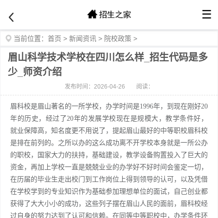
☰
当前位置：
首页
>
新闻资讯
>
院校政策
>
眉山科学技术学校在四川怎么样_招生代码是多
少_师资介绍
发布时间：2026-04-26
阅读：
眉科校是眉山著名的一所学校，办学时间是1996年，到现在刚好20
年的历史，经过了20年的发展学校现在是规模大，教学条件好，
就业保障高，知名度更不用说了，提起眉山最好的中等职校眉科校
是排在前列的。之所以办的这么成功离不开学校本身就是一所公办
的职校，国家大力的扶持，基础建设，教学设备购置投入了巨大的
资金，再加上学校一直是兢兢业业的办学好不好时间会鉴定一切，
在历届的毕业生走出校门到工作岗位上得到领导的认可，以及凭借
在学校学到的专业知识作为基础参加理想单位的面试，自己创业都
获得了大大小小的成功，这些列子摆在眉山人民的面前，眉科校经
过自身的努力达到了认可和信赖。在同等中等职校中，办学条件环