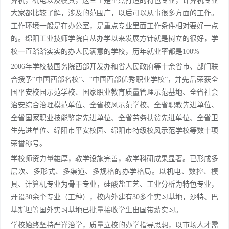
算机，机电以及模具，这三个是重点打造的特色专业，计算机专业
大家都比较了解，涉及的范围广，以后可以从事很多方面的工作。
工作环境一般是在办公室，是重点专业里面工作条件相对要好一点
的。绵阳工业技师学院自从办学以来发展方针就是树立的很好，学
校一直踏踏实实的办人民满意的学校，历年就业率都是100%
2006年学校被国务院西部开发办和省人民政府等十余省市、部门联
合授予“中国西部名校”、“中国西部优秀职业学校”，并先后荣获全
国平安校园示范学校、国家职业教育质量管理示范基地、全省社会
治安综合治理模范单位、全省校风示范学校、全省职教先进单位、
全省国家职业技能鉴定先进单位、全省劳务扶贫先进单位、全省卫
生先进单位、绵阳市平安校园、绵阳市特级校风示范学校等数十项
荣誉称号。
学校师资力量雄厚，教学设施完善，教学科研成果显著。已形成多
层次、多形式、多渠道、多规格的办学格局。以机电、数控、模
具、计算机专业为骨干专业，硅酸盐工艺、工业分析为特色专业，
开设30余个专业（工种），校内外建有30多个实习基地，沙特、巴
基斯坦等国外实习基地已批量接收学生出国带薪实习。
学校始终坚持严谨治学，质量立校的办学指导思想，以市场人才需