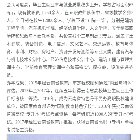
会认可度高，毕业生就业率与就业质量稳步上升。学校占地面积65
9亩，现有教职员工750余人，在专职教师队伍中，省级教学名师3
人，全日制在校生12000余人。学校下设“五院一部”，分别是建筑
工程学院、汽车机电学院、经济信息学院、人文学院、五年制高职
学院和思政与基础教学部，共设置42个三年制高职专业，涵盖了土
木建筑、装备制造、电子信息、文化艺术、交通运输、教育与体
育、水利、财经、房地产、资源开发与测绘等专业大类，建有汽车
与机电技术实训中心、经济信息技术实训中心、建筑工程与管理实
训中心、学前教育管理实训中心和高铁实训模拟舱，设施先进齐
备。
办学成果：2015年经云南省教育厅审定我校顺利通过“内涵与特色”
评估。2013年至2017年，连续五年获得云南省高校毕业生就业工作
目标考核二等奖。2016年，成为云南省特色骨干民办高职院校建设
单位，被国家教育部评为“国防教育特色学校”，2016年获批云南省
普通高校“专升本”考试考点资格，每年组织近1000人的“专升本”考
试。2017年经过云南省教育厅批准，获得云南省高职（专科）单独
考试招生资格。