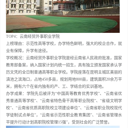
TOP4：云南经贸外事职业学院
上榜理由：示范性高等学校，办学特色鲜明，强大的校企合作，就
业有保障，升学有途径。
学校概况：云南经贸外事职业学院是经云南省人民政府批准，国家
教育部备案，纳入国家计划内统一招生，具有独立颁发国家承认学
历文凭的全日制普通高等职业学校。学院座落在昆明主城区美丽的
滇池之滨海口，占地450多亩，规划用地800亩，建筑面积20余万平
米，拥有六个在省内独有的产、工、学结合的实训基地。
办学成果：学院先后被评为“中国高等教育优秀学校”、“云南省优
秀普通高等学校”、“云南省特色骨干高等职业院校”、“省级文明学
校”、“云南省优质高职院校立项建设单位”、“云南省职业院校现代
学徒制试点单位”，“云南省示范性职业教育集团”、“云南省管理水
平提升行动计划高职院校管理15强”，受到社会的广泛赞誉。