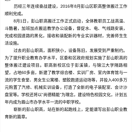
历经三年连续奋战建设，2016年8月彭山区职高整体搬迁工作
顺利完成。
8月1日，彭山职高搬迁工作正式启动，全体教职员工战高温、
斗酷暑，加班加点搬运教学办公设备，督促水、电、气线路安装，
完成校园道路的黑化，接收和装配新的专业实训器材，完善师生生
活设施。
过去的彭山职高，面积狭小，设备陈旧，发展受到严重制约。
为了提升职业教育办学水平，区委和区政府规划实施了彭山职高的
整体搬迁建设项目。职高新校区位于彭溪镇，与锦江大学隔路相
望，占地60多亩，新建了教学综合楼、实训厂房、室内体育馆与一
流的学生食堂、男女生公寓楼、塑胶跑道运动场等，并投入400多万
元购置了汽修、机械实训设备，打造了全新的电子装配室、会计沙
盘室等。学校还将以“尚德精能”为理念，建设特色校园文化，计划五
年内成为眉山市办学水平一流的中职学校。
崭新的彭山职高，站在新的起跑线上，定能谱写出彭山职业教
育新的篇章。