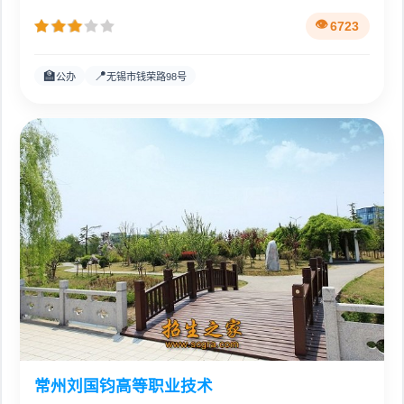
6723
🏫
📍
公办
无锡市钱荣路98号
常州刘国钧高等职业技术