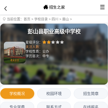
☰
当前位置：
首页
>
学校目录
>
四川
>
眉山
>
彭山县职业高级中学校
星级评分：
关注人数：
学校性质：公办
学历层次：中专
学校概况
校园环境
招生简章
专业学费
联系方式
在线报名