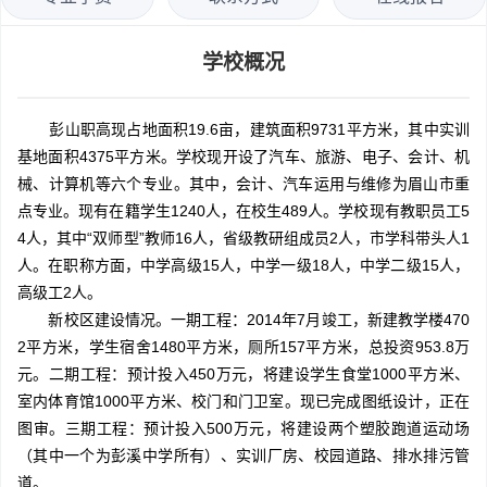
学校概况
彭山职高现占地面积19.6亩，建筑面积9731平方米，其中实训
基地面积4375平方米。学校现开设了汽车、旅游、电子、会计、机
械、计算机等六个专业。其中，会计、汽车运用与维修为眉山市重
点专业。现有在籍学生1240人，在校生489人。学校现有教职员工5
4人，其中“双师型”教师16人，省级教研组成员2人，市学科带头人1
人。在职称方面，中学高级15人，中学一级18人，中学二级15人，
高级工2人。
新校区建设情况。一期工程：2014年7月竣工，新建教学楼470
2平方米，学生宿舍1480平方米，厕所157平方米，总投资953.8万
元。二期工程：预计投入450万元，将建设学生食堂1000平方米、
室内体育馆1000平方米、校门和门卫室。现已完成图纸设计，正在
图审。三期工程：预计投入500万元，将建设两个塑胶跑道运动场
（其中一个为彭溪中学所有）、实训厂房、校园道路、排水排污管
道。