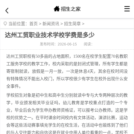
☰
当前位置：
首页
>
新闻资讯
>
招生简章
>
达州工贸职业技术学校学费是多少
发布时间：2026-06-15
阅读：
达州工贸职校有50多亩的占地面积，1500名在校学生配置70名教职
工服务学校的教学工作，校内采取的是封闭式管理，所有学生都是
寄宿制就读，放假是一月一放，一次是休息4天，其余在校时间没
有特殊情况不能出入校门，所以学校很少有学生在校外出现什么安
全事件。
学校招生对象是初中生和高中生分别就读中专与大专两种层次的教
学，毕业颁发相关毕业证吗，幼儿教育是学校重点打造的一个专
业，毕业后会为学生申办教师资格证，可以报考公办教师。这是学
校的优势之一。在平时课余时间校内有文体活动，演讲比赛，运动
会等这些活动赛事填充学生的在校生活，在活动中也锻炼到了他们
的与人交往能力和自信这是在就业中用人单位看重的一点，学校不