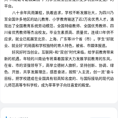
平台。
八十余年风雨兼程，执着追求，学校不断发展壮大，为四川乃
至全国许多地区的幼儿教育、小学教育输送了近2万名优秀人才，涌
现出了全国教育系统劳动模范、全国特级教师、全国优秀教师、四
川省优秀教师等杰出校友。毕业生素质高、质量优，连续13年供不
应求，就业已拓展至北京、上海、广东等18个省（市）。学生“好就
业、就业好”的局面和学校独特的育人特色，被省、市媒体报道。
好风好时当创业。互联网+和“双创”时代来临，给学前教育带来
新的机遇，年轻的川南幼专将乘着国家大力发展学前教育的东风，
在省、市的坚强领导下，高举立德树人旗帜，坚持创新、协调、绿
色、开放、共享发展理念，感恩奋进，按照“入主流，创一流”奋斗
目标，把学校建成在全国具有较高知名度的、与国际接轨的现代幼
儿师范高等专科学校，成为莘莘学子向往喜爱的殿堂。