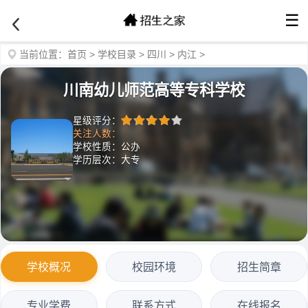
☰
当前位置：
首页
>
学校目录
>
四川
>
内江
>
川南幼儿师范高等专科学校
星级评分：
关注人数：
学校性质：公办
学历层次：大专
学校概况
校园环境
招生简章
专业学费
联系方式
在线报名