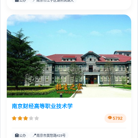
🏫
📍
公办
南京市江宁区湖熟润湖大
南京财经高等职业技术学
5792
🏫
📍
公办
南京市莫愁路419号