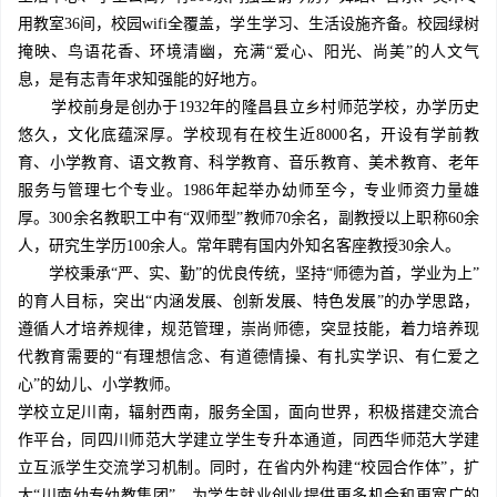
用教室36间，校园wifi全覆盖，学生学习、生活设施齐备。校园绿树
掩映、鸟语花香、环境清幽，充满“爱心、阳光、尚美”的人文气
息，是有志青年求知强能的好地方。
学校前身是创办于1932年的隆昌县立乡村师范学校，办学历史
悠久，文化底蕴深厚。学校现有在校生近8000名，开设有学前教
育、小学教育、语文教育、科学教育、音乐教育、美术教育、老年
服务与管理七个专业。1986年起举办幼师至今，专业师资力量雄
厚。300余名教职工中有“双师型”教师70余名，副教授以上职称60余
人，研究生学历100余人。常年聘有国内外知名客座教授30余人。
学校秉承“严、实、勤”的优良传统，坚持“师德为首，学业为上”
的育人目标，突出“内涵发展、创新发展、特色发展”的办学思路，
遵循人才培养规律，规范管理，崇尚师德，突显技能，着力培养现
代教育需要的“有理想信念、有道德情操、有扎实学识、有仁爱之
心”的幼儿、小学教师。
学校立足川南，辐射西南，服务全国，面向世界，积极搭建交流合
作平台，同四川师范大学建立学生专升本通道，同西华师范大学建
立互派学生交流学习机制。同时，在省内外构建“校园合作体”，扩
大“川南幼专幼教集团”，为学生就业创业提供更多机会和更宽广的