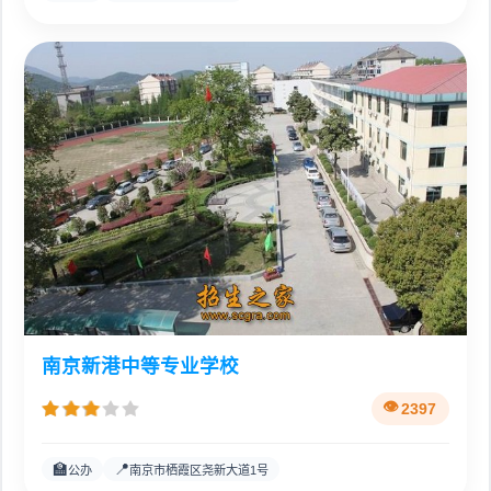
南京新港中等专业学校
2397
🏫
📍
公办
南京市栖霞区尧新大道1号