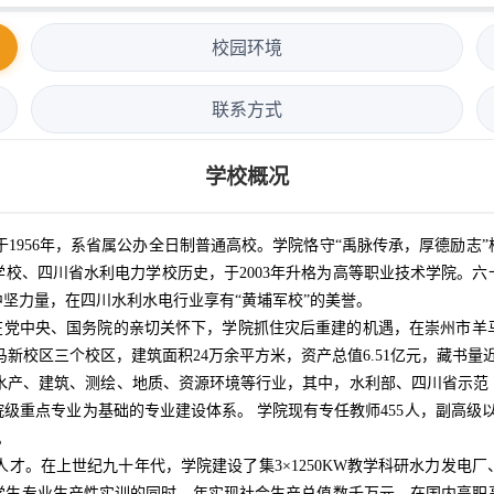
校园环境
联系方式
学校概况
956年，系省属公办全日制普通高校。学院恪守“禹脉传承，厚德励志”校
校、四川省水利电力学校历史，于2003年升格为高等职业技术学院。
坚力量，在四川水利水电行业享有“黄埔军校”的美誉。
。在党中央、国务院的亲切关怀下，学院抓住灾后重建的机遇，在崇州市
马新校区三个校区，建筑面积24万余平方米，资产总值6.51亿元，藏书量
产、建筑、测绘、地质、资源环境等行业，其中，水利部、四川省示范（
级重点专业为基础的专业建设体系。 学院现有专任教师455人，副高级以
。
。在上世纪九十年代，学院建设了集3×1250KW教学科研水力发电
名学生专业生产性实训的同时，年实现社会生产总值数千万元，在国内高