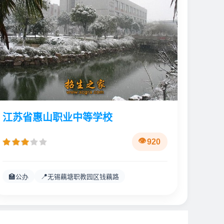
江苏省惠山职业中等学校
920
🏫
📍
公办
无锡藕塘职教园区钱藕路