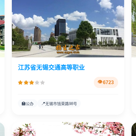
江苏省无锡交通高等职业
6723
🏫
📍
公办
无锡市钱荣路98号