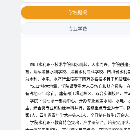
学校概况
专业学费
四川水利职业技术学院因水而起，因水而兴。学院创建于1
育，延续灌县水利学校、灌县水利专科学校、四川省水利学
为水利、水电、水产行业培养了四万多名技术骨干和管理中
“5.12”特大地震，学院遭受重大人员伤亡和财产损失
有占地854.3余亩，建有都江堰老校区、双合实训校区、羊
学院下设七系一部两中心，开办专业涵盖水利、水电、水
主，综合类专业和边缘学科并行，省级重点专业为骨干、院
家1人，四川省青年学术带头人1人，全日制在校生1万余人
学院水利职业教育特色突出，产学研结合，培养实用型人才
于一体的实训校区。实训校区产学结合，在提供1000余