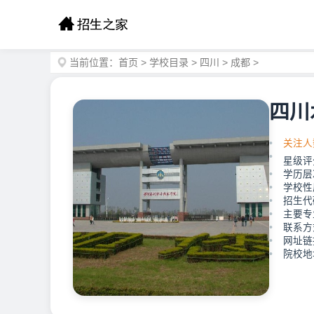
当前位置：
首页
>
学校目录
>
四川
>
成都
>
四川
关注人
星级评
学历层
学校性
招生代码
主要专
联系方式
网址链接：
院校地