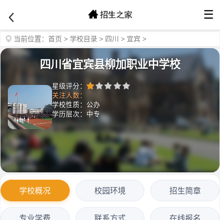
☰
当前位置：
首页
>
学校目录
>
四川
>
宜宾
>
四川省宜宾县柳加职业中学校
星级评分：
关注人数：
学校性质：公办
学历层次：中专
学校概况
校园环境
招生简章
专业学费
联系方式
在线报名