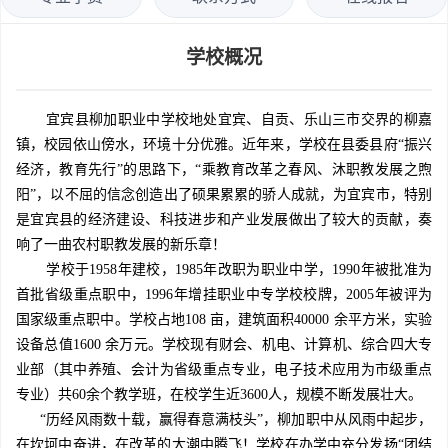
学校概况
宜宾县柳加职业中学校地处宜宾、自贡、乐山三市交界的柳嘉
镇，校园依山傍水，环境十分优雅。近年来，学校在县委县府“振兴
经济，教育先行”的思路下，“乘教育改革之春风、沐职教发展之煦
阳”，以不屈的信念创造出了硕果累累的骄人成就，为宜宾市，特别
是宜宾县的经济建设、科技进步和产业发展做出了较大的贡献，奏
响了一曲农村职教发展的新乐章！
学校于1958年建校，1985年改职为职业中学，1990年被批准为
首批省级重点职中，1996年增挂职业中专学校校牌，2005年被评为
国家级重点职中。学校占地108 亩，建筑面积40000 余平方米，实验
设备总值1600 余万元。学校现有财会、机电、计算机、综合四大专
业部（其中养殖、会计为省级重点专业，电子技术应用为市级重点
专业）共60余个教学班，在校学生近3600人，规模不断发展壮大。
“历经风雨数十载，赢得春意满枝头”，柳加职中从风雨中起步，
在坎坷中奋进，在改革的大潮中腾飞！学校在办学中充分发扬“团结