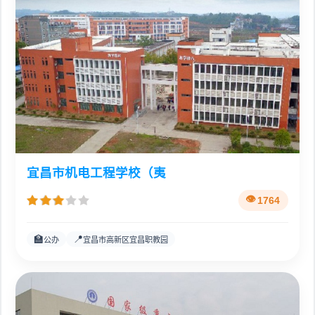
宜昌市机电工程学校（夷
1764
🏫
📍
公办
宜昌市高新区宜昌职教园