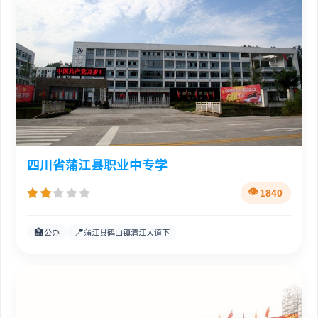
四川省蒲江县职业中专学
1840
🏫
📍
公办
蒲江县鹤山镇清江大道下