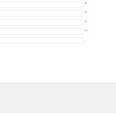
*
*
*
*