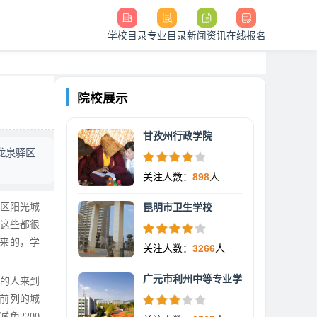
学校目录
专业目录
新闻资讯
在线报名
院校展示
甘孜州行政学院
龙泉驿区
关注人数：
898
人
区阳光城
昆明市卫生学校
术这些都很
声来的，学
关注人数：
3266
人
广元市利州中等专业学
的人来到
在前列的城
免2200