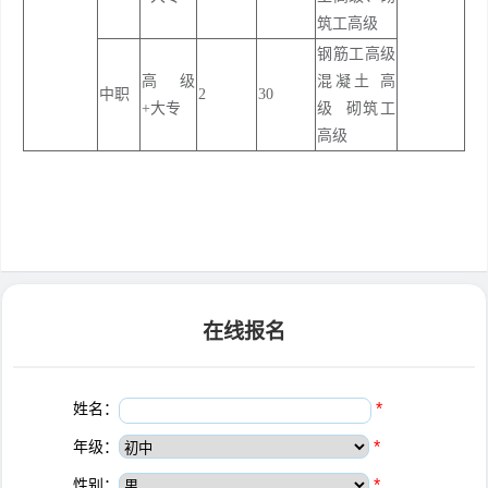
筑工高级
钢筋工高级
高级
混凝土 高
中职
2
30
+大专
级 砌筑工
高级
在线报名
姓名：
*
年级：
*
性别：
*