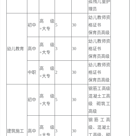
孤残儿童护
理员
幼儿教师资
高级
初中
5
30
格证书
+大专
保育员高级
幼儿教师资
高级
幼儿教育
高中
3
30
格证书
+大专
保育员高级
幼儿教师资
高级
中职
2
30
格证书
+大专
保育员高级
钢筋工高级
高级
混凝土工高
初中
5
30
+大专
级 砌筑工
高级
钢筋工高
高级
级、混凝土
建筑施工
高中
3
30
+大专
工高级、砌