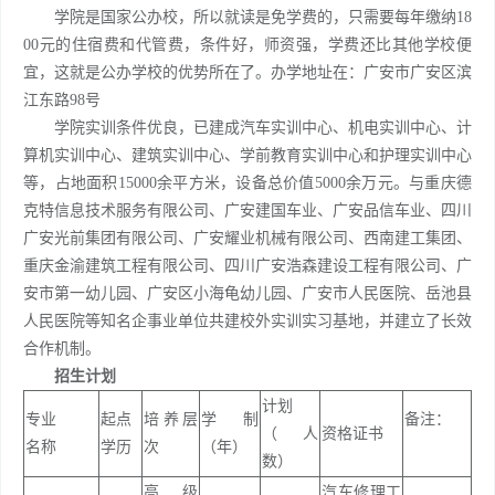
学院是国家公办校，所以就读是免学费的，只需要每年缴纳18
00元的住宿费和代管费，条件好，师资强，学费还比其他学校便
宜，这就是公办学校的优势所在了。办学地址在：广安市广安区滨
江东路98号
学院实训条件优良，已建成汽车实训中心、机电实训中心、计
算机实训中心、建筑实训中心、学前教育实训中心和护理实训中心
等，占地面积15000余平方米，设备总价值5000余万元。与重庆德
克特信息技术服务有限公司、广安建国车业、广安品信车业、四川
广安光前集团有限公司、广安耀业机械有限公司、西南建工集团、
重庆金渝建筑工程有限公司、四川广安浩森建设工程有限公司、广
安市第一幼儿园、广安区小海龟幼儿园、广安市人民医院、岳池县
人民医院等知名企事业单位共建校外实训实习基地，并建立了长效
合作机制。
招生计划
计划
专业
起点
培养层
学制
备注：
（人
资格证书
名称
学历
次
（年）
数）
高级
汽车修理工