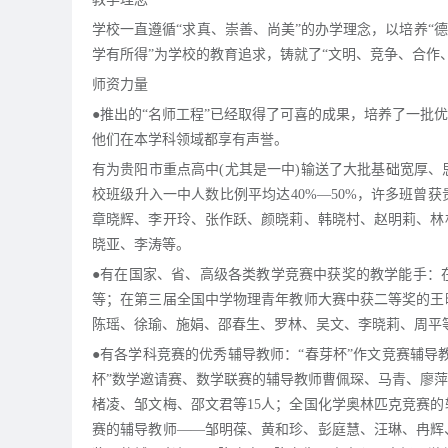
学校一直遵循“求真、崇善、尚美”的办学理念，以培养“
学有所得”为学校的教育追求，铸就了“文明、竞争、合作
师资力量
●推出的“名师工程”已经取得了可喜的成果，培养了一批
他们在本学科领域都享有声誉。
有为贵阳市重点高中(尤其是一中)输送了大批基础宽厚
校班级升入一中人数比例平均达40%—50%，许多班曾
章晓辉、李开玲、张作跃、颜晓莉、韩晓村、赵明莉、林
晓亚、李涛等。
●有在国家、省、高级各类教学竞赛中获奖的教学能手：
等；在第三届全国中学物理青年教师大赛中获二等奖的王
陈瑶、徐瑜、施娟、邵春生、罗林、吴文、李晓莉、周平
●有各学科竞赛的优秀辅导教师：“春芽杯”作文竞赛辅导
杯”数学邀请赛、数学联赛的辅导教师曹佩琛、马青、廖萍
楮凌、邹文梅、邵文君等15人；全国化学奥林匹克竞赛
赛的辅导教师——邹明葆、黄和珍、彭庭慧、汪琳、冉辉