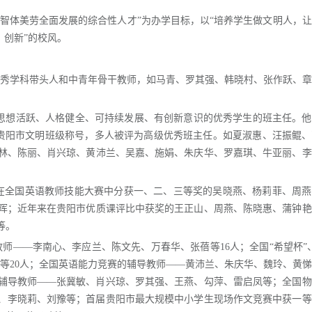
德智体美劳全面发展的综合性人才”为办学目标，以“培养学生做文明人，
、创新”的校风。
优秀学科带头人和中青年骨干教师，如马青、罗其强、韩晓村、张作跃、
、思想活跃、人格健全、可持续发展、有创新意识的优秀学生的班主任。
获贵阳市文明班级称号，多人被评为高级优秀班主任。如夏淑惠、汪振鲲
林、陈丽、肖兴琼、黄沛兰、吴嘉、施娟、朱庆华、罗嘉琪、牛亚丽、李
在全国英语教师技能大赛中分获一、二、三等奖的吴晓燕、杨莉菲、周燕
晖；近年来在贵阳市优质课评比中获奖的王正山、周燕、陈晓惠、蒲钟艳
等。
教师——李南心、李应兰、陈文先、万春华、张蓓等16人；全国“希望杯”
等20人；全国英语能力竞赛的辅导教师——黄沛兰、朱庆华、魏玲、黄
的辅导教师——张冀敏、肖兴琼、罗其强、王燕、勾萍、雷启凤等；全国
、李晓莉、刘豫等；首届贵阳市最大规模中小学生现场作文竞赛中获一等