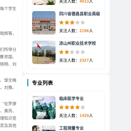
关注人数：
4013
人
让每个学生
四川省德昌县职业高级
关注人数：
2196
人
章晓辉等，
凉山州职业技术学校
他们所带分
、曹邦国、
关注人数：
2327
人
晓明、刘
、邹文梅
专业列表
、刘豫、
临床医学专业
、“化罗庚
悌、黄芮、
关注人数：
1429
人
物理知识竞
奖及其他
工程测量专业