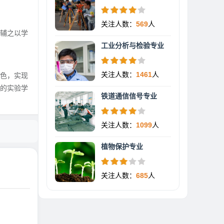
关注人数：
569
人
又辅之以学
工业分析与检验专业
关注人数：
1461
人
特色，实现
的实验学
铁道通信信号专业
关注人数：
1099
人
植物保护专业
关注人数：
685
人