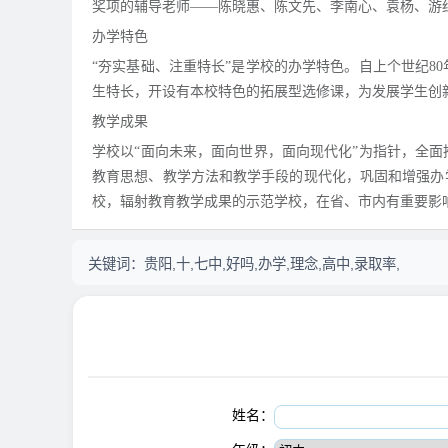
奖项的辅导老师——陈晓惠、陈文先、李南心、袁杨、游
办学特色
“夯实基础、注重特长”是学校的办学特色。自上个世纪8
生特长，开设有本校特色的拓展型选修课，为发展学生创
教学成果
学校以“面向未来，面向世界，面向现代化”为指针，全
教育思想、教学方法和教学手段的现代化，巩固和增强办
校，辐射教育教学成果的示范学校，在省、市内有重要影
关键词：
贵阳,十,七中,好吗,办学,理念,高中,录取率,
姓名：