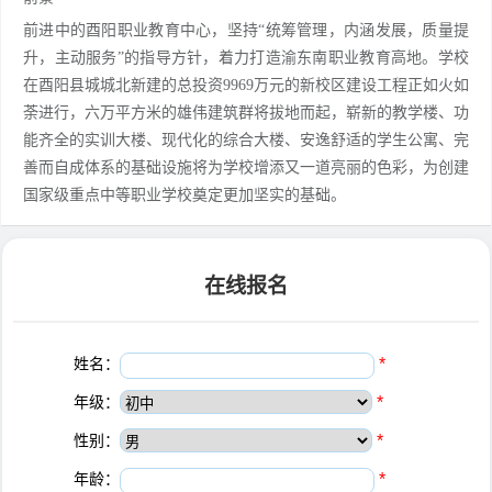
前进中的酉阳职业教育中心，坚持“统筹管理，内涵发展，质量提
升，主动服务”的指导方针，着力打造渝东南职业教育高地。学校
在酉阳县城城北新建的总投资9969万元的新校区建设工程正如火如
荼进行，六万平方米的雄伟建筑群将拔地而起，崭新的教学楼、功
能齐全的实训大楼、现代化的综合大楼、安逸舒适的学生公寓、完
善而自成体系的基础设施将为学校增添又一道亮丽的色彩，为创建
国家级重点中等职业学校奠定更加坚实的基础。
在线报名
姓名：
*
年级：
*
性别：
*
年龄：
*