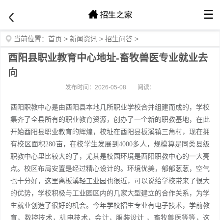
☰
当前位置：
首页
>
新闻资讯
>
招生问答
>
酉阳县职业教育中心地址-畜牧兽医专业就业去
向
发布时间：2026-05-08
阅读：
酉阳职教中心是由酉阳县本地几所职业学校合并组建而成的，学校
集齐了全县所有的职业教育资源，创办了一个新的职教基地，在此
开始酉阳县职业教育的辉煌，校址在酉阳县板溪镇三角村，现在拥
有校区面积280亩，在校学生发展到4000多人，规模算是同类县级
职教中心里比较大的了，尤其是校园环境是酉阳职教中心的一大亮
点。校区布局安置是经过精心设计的。环境优美，郁郁葱葱，空气
也十分好，这里离板溪轻工业园也很近，可以说给学校带来了很大
的优势，学校积极与工业园区内的几家大型建立的合作关系，为学
生就业创造了很好的机会。今年学校招生专业有电子技术，学前教
育，数控技术，机电技术，会计，服装设计 ，畜牧兽医等等，这