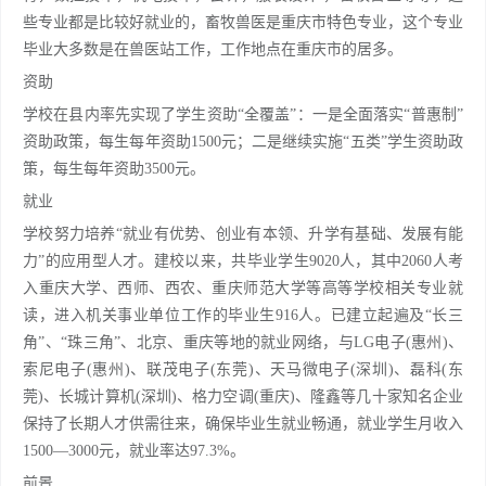
些专业都是比较好就业的，畜牧兽医是重庆市特色专业，这个专业
毕业大多数是在兽医站工作，工作地点在重庆市的居多。
资助
学校在县内率先实现了学生资助“全覆盖”：一是全面落实“普惠制”
资助政策，每生每年资助1500元；二是继续实施“五类”学生资助政
策，每生每年资助3500元。
就业
学校努力培养“就业有优势、创业有本领、升学有基础、发展有能
力”的应用型人才。建校以来，共毕业学生9020人，其中2060人考
入重庆大学、西师、西农、重庆师范大学等高等学校相关专业就
读，进入机关事业单位工作的毕业生916人。已建立起遍及“长三
角”、“珠三角”、北京、重庆等地的就业网络，与LG电子(惠州)、
索尼电子(惠州)、联茂电子(东莞)、天马微电子(深圳)、磊科(东
莞)、长城计算机(深圳)、格力空调(重庆)、隆鑫等几十家知名企业
保持了长期人才供需往来，确保毕业生就业畅通，就业学生月收入
1500—3000元，就业率达97.3%。
前景