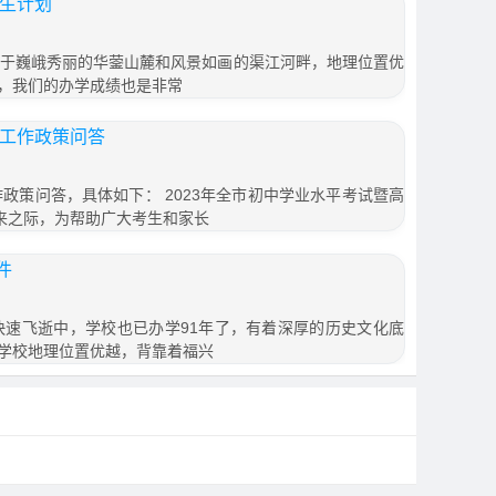
招生计划
落于巍峨秀丽的华蓥山麓和风景如画的渠江河畔，地理位置优
，我们的办学成绩也是非常
生工作政策问答
作政策问答，具体如下： 2023年全市初中学业水平考试暨高
到来之际，为帮助广大考生和家长
件
间快速飞逝中，学校也已办学91年了，有着深厚的历史文化底
学校地理位置优越，背靠着福兴