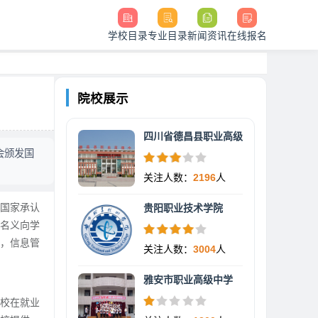
学校目录
专业目录
新闻资讯
在线报名
院校展示
四川省德昌县职业高级
会颁发国
关注人数：
2196
人
发国家承认
贵阳职业技术学院
何名义向学
机，信息管
关注人数：
3004
人
雅安市职业高级中学
学校在就业