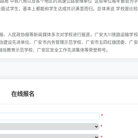
路局 中铁八局以及各个地区的高速公路管理单位 这些单位每年都会为
会面试学生，基本上都能和学生达成共识满意而归。总体来说 学校是比
报、人民政协报等新闻媒体多次对学校进行报道。广安大川铁路运输学校
信建设先进单位、广安市内务管理示范学校、广安市五四红旗团委、广安
诚信教育示范学校、广安区安全工作先进集体等荣誉称号。
在线报名
*
*
*