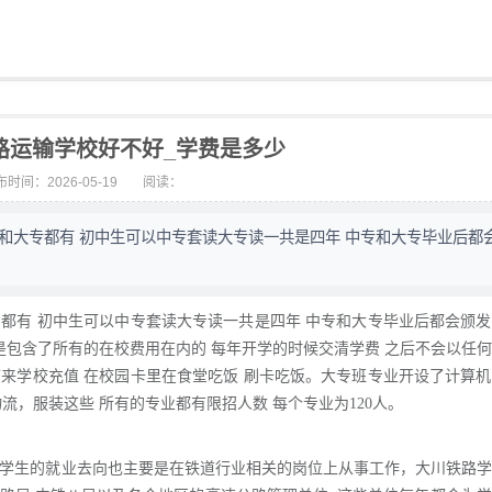
路运输学校好不好_学费是多少
时间：2026-05-19
阅读：
和大专都有 初中生可以中专套读大专读一共是四年 中专和大专毕业后都
都有 初中生可以中专套读大专读一共是四年 中专和大专毕业后都会颁
这个是包含了所有的在校费用在内的 每年开学的时候交清学费 之后不会以任
来学校充值 在校园卡里在食堂吃饭 刷卡吃饭。大专班专业开设了计算
，服装这些 所有的专业都有限招人数 每个专业为120人。
的 学生的就业去向也主要是在铁道行业相关的岗位上从事工作，大川铁路