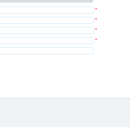
*
*
*
*