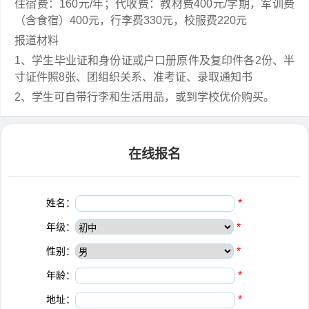
住宿费：160元/年；代收费：教材费400元/学期，军训费
（含食宿）400元，行李费330元，校服费220元
报道材料
1、学生毕业证和身份证或户口册原件及复印件各2份、半
寸证件照8张、团组织关系、准考证、录取通知书
2、学生可自带行李和生活用品，或到学校优价购买。
在线报名
姓名：
*
年级：
*
性别：
*
年龄：
*
地址：
*