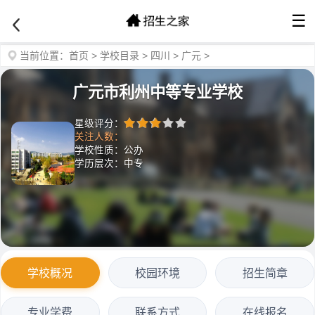
☰
当前位置：
首页
>
学校目录
>
四川
>
广元
>
广元市利州中等专业学校
星级评分：
关注人数：
学校性质：公办
学历层次：中专
学校概况
校园环境
招生简章
专业学费
联系方式
在线报名