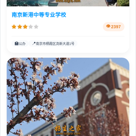
南京新港中等专业学校
2397
🏫
📍
公办
南京市栖霞区尧新大道1号