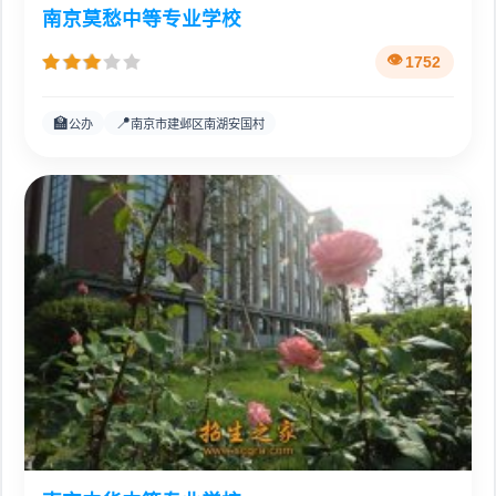
南京莫愁中等专业学校
1752
🏫
📍
公办
南京市建邺区南湖安国村