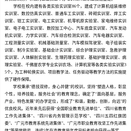
学校在校内建有各类实验实训室86个，建成了计算机组装维修
实训室、数控仿真实训室、普通车工实训室、砖砌实训室、焊工实
训室、钳工实训室、电工实训室、机零机原实验室、家电维修实训
室、电子电工实训室、数控加工中心、汽车底盘实训室、汽车发动
机实训室、力学实训室、汽车综合检测实训室、汽车电器实训室、
工程测量实训室、机械基础测量室、汽车模拟驾驶室、电子组装实
训室、制冷实验室、基础会计实训室、综合护理实训室、急救护理
实训室、人体解剖实验室、生理药理实验室、基础护理实训室、病
理实验室、千佛崖农学专业实训农场、计算机室等各类实验实训室3
5个，为工种轮换实训、项目教学法、任务驱动等教学方法的实施提
供了硬件保障。
学校秉承“德技双修，身心并健”的校训，坚持“塑造人格，彰显
个性，培养技能，服务社会”的教育理念，确定了“面向基层，服务
产业，特色发展”的办学定位，形成了“和谐，勤勉，创新，向远”的
优良校风。近年来先后获得“全国职业教育先进单位”、“四川省教育
工作先进集体”、“四川省内务管理示范学校”、“四川五四红旗团
委”、“广元市教育系统先进集体”、“广元市职业教育攻坚工作先进集
体”等荣誉称号，连续5年在市教育局年度目标考核中获得一等奖。