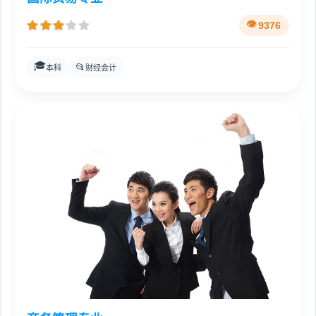
9376
🎓
📂
本科
财经会计