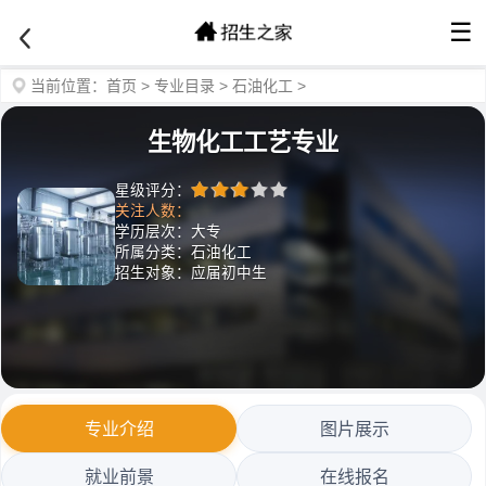
☰
当前位置：
首页
>
专业目录
>
石油化工
>
生物化工工艺专业
星级评分：
关注人数：
学历层次：大专
所属分类：石油化工
招生对象：应届初中生
专业介绍
图片展示
就业前景
在线报名