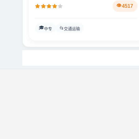
4517
🎓
📂
中专
交通运输