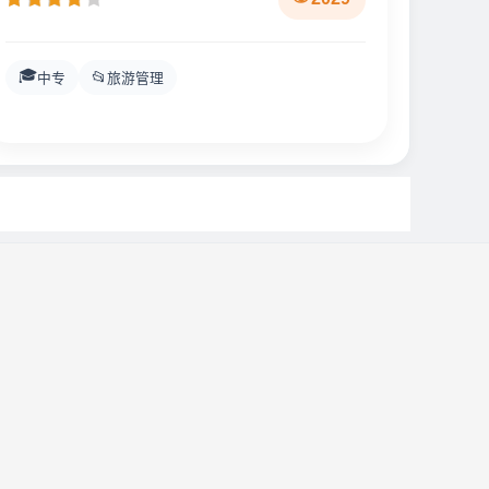
🎓
📂
中专
旅游管理