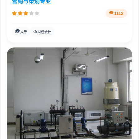
营销与策划专业
1112
🎓
📂
大专
财经会计