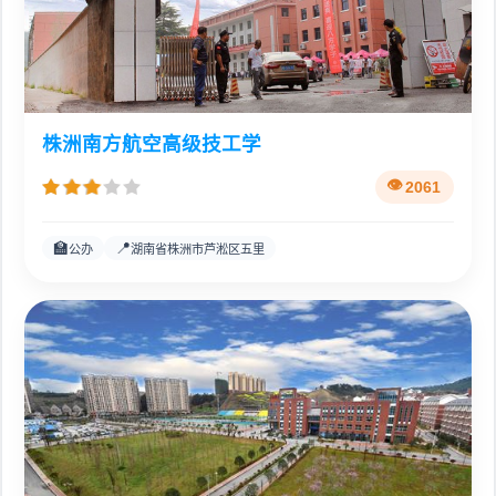
株洲南方航空高级技工学
2061
🏫
📍
公办
湖南省株洲市芦淞区五里