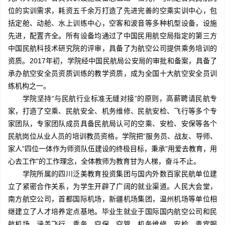
位的实训需求，耗资五千余万打造了先进完善的空乘实训中心，包
括定舱、动舱、水上训练中心，空客和波音等多种机型设备，设施
先进，配置齐全。所有设备均通过了中国民用航空局指定的第三方
中国民航科技术研究院的评审，具备了为航空公司提供乘务培训的
资质。2017年初，学院经中国民航局公安局的审批和备案，具备了
承办航空安全员资质训练的教学资质，成为全国十大航空安全员训
练机构之一。
学院坚持“与民航行业标准无缝对接”的原则，高薪聘请民航专
家，打造了空乘、民航安全、机务维修、民航安检、飞行等多个专
家团队，专家团队成员具备民航局认可的空乘、安检、安保等各个
民航岗位从业人员的培训教员资格。学院把“服务员、战友、导师、
家人”四位一体作为师资队伍建设的终极目标，秉承"用爱去教育，用
心去工作"的工作理念，全体教师为教育甘为人梯，奋斗不止。
学院所属的四川泛美教育投资集团与国内外数百家民航单位建
立了紧密合作关系，为学生开辟了广阔的就业渠道。人民大会堂，
南方航空公司，首都国际机场，新疆机场集团，温州机场等单位相
继建立了人才培养定点基地。毕业生就业于国际国内航空公司和民
航机场，涵盖飞行、乘务、空保、空管、机务维修、安检、贵宾服