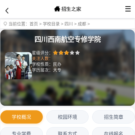
☰
当前位置：
首页
>
学校目录
>
四川
>
成都
>
四川西南航空专修学院
星级评分：
关注人数：
学校性质：民办
学历层次：大专
学校概况
校园环境
招生简章
专业学费
联系方式
在线报名