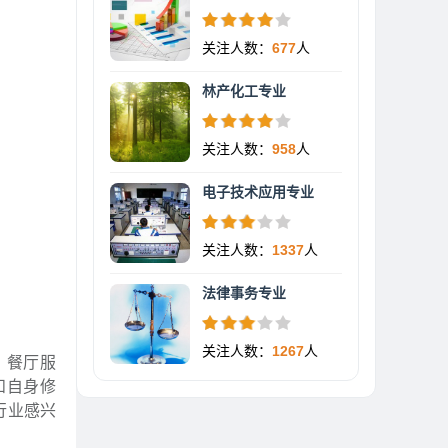
关注人数：
677
人
林产化工专业
关注人数：
958
人
电子技术应用专业
关注人数：
1337
人
法律事务专业
关注人数：
1267
人
、餐厅服
和自身修
行业感兴