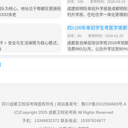
点击：106
发布时间：2026-04-24
学团队为核心，地址位于郫都区德源田
成建校明阳单招升学部是成都明阳
0332宋老
的升学部，在吃住学一体化管理和
四川26年单招学生考医学类
点击：60
发布时间：2026-01-20
环 + 安全与生活保障为核心模式，
成都首创单招培训学校2026年短期
备
活费980元/月，公办升学达到90%
何
四川成都卫校招考网版权所有 | 网站备案号：
蜀ICP备2022006683号-6
(C)Copyright 2025 成都卫校招考网 All Rights Reserved.
手机：13348832372 联系电话：15397624677