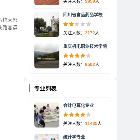
关注人数：
9959
人
四川省食品药品学校
系统大部
铁路客运
关注人数：
2172
人
重庆机电职业技术学院
关注人数：
6502
人
专业列表
会计电算化专业
关注人数：
11435
人
统计学专业