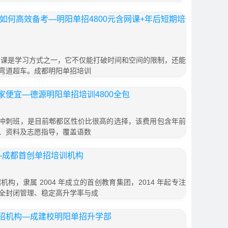
家如何高效备考—明阳单招4800元含网课+年后短期培
上网课是学习方式之一，它不仅能打破时间和空间的限制，还能
弯道超车。成都明阳单招培训
便宜—德源明阳单招培训4800全包
年后冲刺班，是目前郫都区性价比很高的选择，该费用包含年前
、资料及志愿指导，覆盖语数
—成都首创单招培训机构
构，隶属 2004 年成立的首创教育集团，2014 年起专注
全封闭管理、稳定高升学率与成
招机构—成建校明阳单招升学部