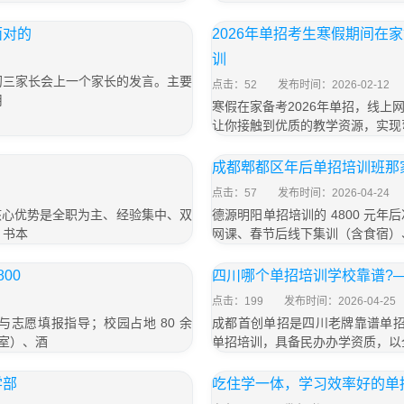
面对的
2026年单招考生寒假期间在
训
初三家长会上一个家长的发言。主要
点击：52
发布时间：2026-02-12
用
寒假在家备考2026年单招，线
让你接触到优质的教学资源，实现
成都郫都区年后单招培训班那家
点击：57
发布时间：2026-04-24
核心优势是全职为主、经验集中、双
德源明阳单招培训的 4800 元
，书本
网课、春节后线下集训（含食宿）
00
四川哪个单招培训学校靠谱?
点击：199
发布时间：2026-04-25
与志愿填报指导；校园占地 80 余
成都首创单招是四川老牌靠谱单招机
训室）、酒
单招培训，具备民办办学资质，以
学部
吃住学一体，学习效率好的单