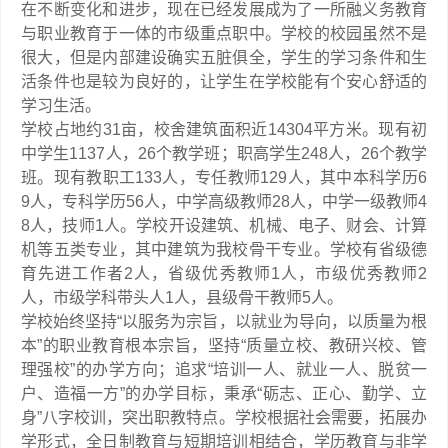
在不断变化和进步，现在已经发展成为了一所融义务教育
与职业教育于一体的市级重点职中。学校的校园虽然不是
很大，但是内部建设确实五脏俱全，学生的学习条件和生
活条件也是较为良好的，让学生在学校能有个安心舒适的
学习生活。
学校占地约31亩，校舍建筑面积近14304平方米。现有初
中学生1137人，26个教学班；职高学生248人，26个教学
班。现有教职工133人，专任教师129人，其中本科学历6
9人，专科学历56人，中学高级教师28人，中学一级教师4
8人，技师1人。学校开设建筑、机械、电子、财会、计算
机等五类专业，其中建筑为我校骨干专业。学校有省级德
育先进工作者2人，省级优秀教师1人，市级优秀教师2
人，市级学科带头人1人，县级骨干教师5人。
学校始终坚持“以服务为宗旨，以就业为导向，以质量为根
本”的职业教育根本宗旨，坚持“质量立校、教研兴校、管
理强校”的办学方向；追求“培训一人、就业一人、脱贫一
户、造福一方”的办学目标，秉承“砺志、正心、勤学、立
身”八字校训，突出职教特点。学校根据社会需要，拓展办
学形式，全日制教育与短期培训相结合，学历教育与非学