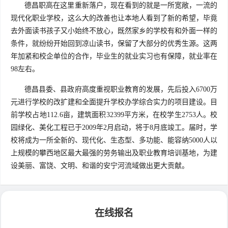
德昌职高在这里重新落户，现在看到的就是一所宽敞，一流的
现代化职业学校，这么大的改善也让本地人看到了新的希望，毕竟
去外面读书孩子又小始终不放心，既然家乡的学校有和外面一样的
条件，就纷纷开始回到凉山读书，保留了大部分的优秀生源。这两
年加紧和校企单位的合作，毕业生的就业实习也有保障，就业率在
98左右。
德昌县委、县政府高度重视职业教育的发展，先后投入6700万
元进行学校的改扩建和全面提升学校办学综合实力的项目建设。目
前学校占地112.6亩，建筑面积32399平方米，在校学生2753人。校
园绿化、美化工程已于2009年2月启动，将于8月底竣工。届时，学
校将成为一所全新的、现代化、生态型、多功能、能容纳5000人以
上规模的攀西地区最大最强的劳务输出及职业教育培训基地，为建
设美丽、富饶、文明、和谐的安宁河流域做出更大贡献。
在线报名