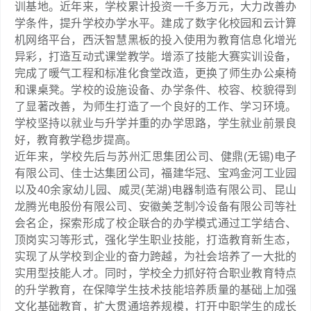
训基地。近年来，学校累计投资一千多万元，大力改善办
学条件，提升学校办学水平。建成了数字化校园和云计算
机网络平台，西沃智慧黑板的投入使用为教育信息化增光
异彩，打造互动式课堂教学。增添了技能大赛实训设备，
完成了暖气工程和标准化食堂改造，更换了师生办公桌椅
和课桌凳。学校的设施设备、办学条件、校容、校貌得到
了显著改善，为师生打造了一个良好的工作、学习环境。
学校坚持以就业与升学并重的办学思路，学生就业前景良
好，教育教学稳步提高。
近年来，学校先后与苏州汇思集团公司、健鼎(无锡)电子
有限公司、佳士达集团公司，福建华冠、宝鸡金河工业园
以及40余家幼儿园、威灵(芜湖)电器制造有限公司、昆山
龙腾光电股份有限公司、安徽美芝制冷设备有限公司等社
会名企，探索形成了校企联合的办学模式通过工学结合、
顶岗实习等形式，强化学生职业技能，打造教育新生态，
实现了从学校到企业的奋力跨越，为社会培养了一大批的
实用型技能人才。同时，学校全力抓好符合职业教育特点
的升学教育，在保障学生技术技能培养质量的基础上加强
文化基础教育，扩大贯通培养规模，打开中职学生的成长