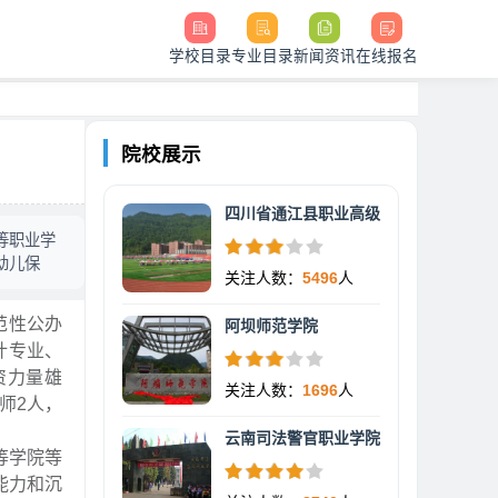
学校目录
专业目录
新闻资讯
在线报名
院校展示
四川省通江县职业高级
等职业学
幼儿保
关注人数：
5496
人
范性公办
阿坝师范学院
计专业、
资力量雄
关注人数：
1696
人
师2人，
云南司法警官职业学院
等学院等
能力和沉