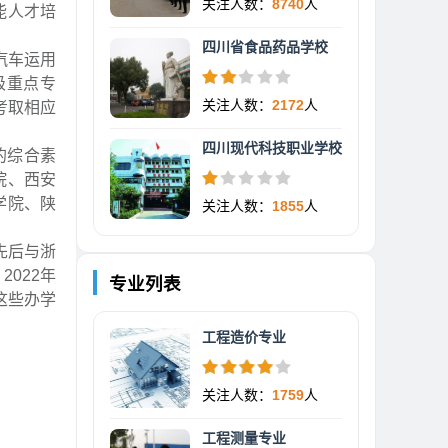
关注人数：
8740
人
能人才培
四川省食品药品学校
汽车运用
级重点专
关注人数：
2172
人
考取相应
四川现代科技职业学校
的综合素
院、西安
学院、陕
关注人数：
1855
人
先后与浙
022年
专业列表
这些办学
工程造价专业
关注人数：
1759
人
工程测量专业