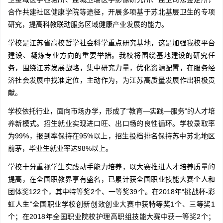
合作共建社区健康学院等途径，开展多项基于苏北基层卫生的专项
研究，提高科教联动服务区域健康产业发展的能力。
学校是江苏省高校哲学社会科学重点研究基地，这是加强我校平台
建设、凝炼专业方向的重要举措。我校将围绕基地建设的研究任
务，围绕江苏发展战略，集中研究力量，优化资源配置，在服务经
济社会发展中找准定位，主动作为，为江苏高质量发展作出积极贡
献。
学校依托行业，面向市场办学，形成了“教育—实践—服务”的人才培
养新模式。招生就业实现进口旺、出口畅的良性循环。学校录取率
为99%，报到率保持在95%以上，招生投档排名保持苏中苏北地区
前茅，毕业生就业率达98%以上。
学校十分重视学生实践动手能力培养，以大赛推进人才培养质量的
提高，在全国职教界享有盛名，已累计获全国职业技能大赛个人和
团体奖122个，其中特等奖2个、一等奖39个。在2018年“挑战杯-彩
虹人生”全国职业学校创新创效创业大赛中获特等奖1个、三等奖1
个；在2018年全国职业院校护理高职组技能大赛中获一等奖2个；