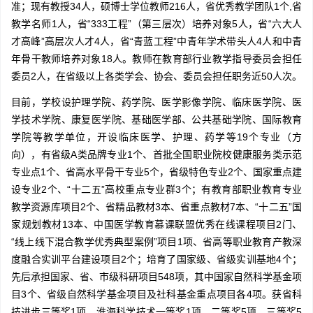
准；现有教授34人，硕博士学位教师216人，省优秀教学团队1个,省
教学名师1人，省“333工程”（第三层次）培养对象5人，省“六大人
才高峰”高层次人才4人，省“青蓝工程”中青年学术带头人4人和中青
年骨干教师培养对象18人。教师在教育部行业教学指导委员会担任
委员2人，在省级以上各类学会、协会、委员会担任职务近50人次。
目前，学校设护理学院、药学院、医学影像学院、临床医学院、医
学技术学院、康复医学院、基础医学部、公共基础学院、国际教育
学院等教学单位，开设临床医学、护理、药学等19个专业（方
向），有省级A类品牌专业1个、首批全国职业院校健康服务类示范
专业点1个、省高水平骨干专业5个，省级特色专业2个、国家重点建
设专业2个、“十二五”高校重点专业群3个；有教育部职业教育专业
教学资源库项目2个、省精品教材3本、省重点教材7本、“十二五”国
家规划教材13本、中国医学教育慕课联盟优秀在线课程项目2门、
“线上线下混合教学优秀典型案例”项目1项、省高等职业教育产教深
度融合实训平台建设项目2个；培育了国家级、省级实训基地4个；
先后承担国家、省、市级科研项目548项，其中国家自然科学基金项
目3个、省级自然科学基金项目及社科基金重点项目各4项。获省科
技进步三等奖1项，淮海科学技术一等奖1项、二等奖5项、三等奖5