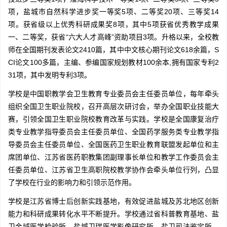
项，盐城市自然科学进步奖一等奖5项、二等奖20项、三等奖14
项。获省级以上优秀科研成果奖8项，其中5项获省优秀教学成果
一、二等奖，获省“六大人才高峰”资助项目3项。升格以来，全校教
师在全国期刊发表论文2410篇，其中中文核心期刊论文618余篇，S
CI论文100多篇，主编、参编国家规划教材100余本,拥有国家专利2
31项，其中发明专利3项。
学校是中国职教学会卫生教育专业委员会主任委员单位，每年牵头
组织全国卫生职业院校，召开高层次研讨会，举办全国职业技能大
赛，引领全国卫生职业院校教育改革与实践。学校是全国康复治疗
类专业教学指导委员会主任委员单位、全国药学服务类专业教学指
导委员会主任委员单位、全国医药卫生职业教育联盟发起单位和主
席团单位、江苏省医药职教集团副理事长单位和教学工作委员会主
任委员单位、江苏省卫生高职院校教学协作会牵头单位行列，凸显
了学校在行业的影响力和引领示范作用。
学校是江苏省博士后创新实践基地，有效促进盐城及苏北地区创新
能力和科研成果转化水平不断提升。学校通过省科普教育基地、盐
卫金域医学检验所、盐城卫瑞医学影像研究所、盐卫司法鉴定所，