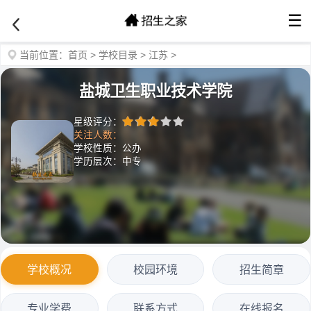
☰
当前位置：
首页
>
学校目录
>
江苏
>
盐城卫生职业技术学院
星级评分：
关注人数：
学校性质：公办
学历层次：中专
学校概况
校园环境
招生简章
专业学费
联系方式
在线报名