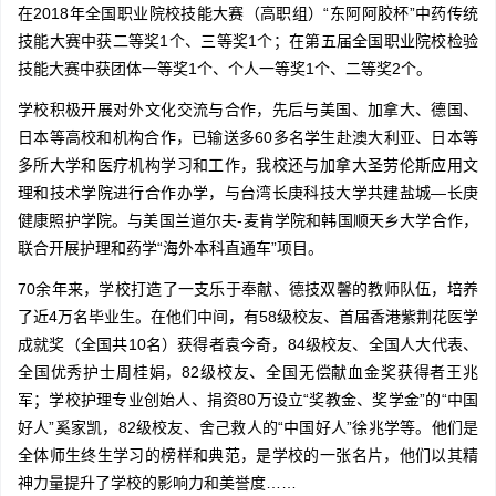
在2018年全国职业院校技能大赛（高职组）“东阿阿胶杯”中药传统
技能大赛中获二等奖1个、三等奖1个；在第五届全国职业院校检验
技能大赛中获团体一等奖1个、个人一等奖1个、二等奖2个。
学校积极开展对外文化交流与合作，先后与美国、加拿大、德国、
日本等高校和机构合作，已输送多60多名学生赴澳大利亚、日本等
多所大学和医疗机构学习和工作，我校还与加拿大圣劳伦斯应用文
理和技术学院进行合作办学，与台湾长庚科技大学共建盐城—长庚
健康照护学院。与美国兰道尔夫-麦肯学院和韩国顺天乡大学合作，
联合开展护理和药学“海外本科直通车”项目。
70余年来，学校打造了一支乐于奉献、德技双馨的教师队伍，培养
了近4万名毕业生。在他们中间，有58级校友、首届香港紫荆花医学
成就奖（全国共10名）获得者袁今奇，84级校友、全国人大代表、
全国优秀护士周桂娟，82级校友、全国无偿献血金奖获得者王兆
军；学校护理专业创始人、捐资80万设立“奖教金、奖学金”的“中国
好人”奚家凯，82级校友、舍己救人的“中国好人”徐兆学等。他们是
全体师生终生学习的榜样和典范，是学校的一张名片，他们以其精
神力量提升了学校的影响力和美誉度……