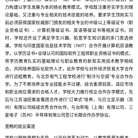
力构建以学生发展为本的扬长教育模式。学校既注重夯实学生的理
论基础，又注重与专业相关的技术技能的培养。要求学生顶岗实习
前必须获得国家权威部门颁发的相关专业的中级以上等级证书（职
业资格证书）、计算机等级证书、英语等级证书等相关证书。同
时，学校还开设了满足学生兴趣、拓宽学生知识面的多门类选修
课。学校与印度国家信息技术学院（NIIT）合作开展计算机双语教
学，以学历证书+全球认可的国际软件工程师职业资格证书的模式，
将学历教育扎实的基础理论与职业教育的新型实用技术教学相结
合，共同培养国际化软件人才。此外学校与对外经济贸易大学合作
进行远程教育，与北京电气工程学校进行“制冷与空调”专业合作办
学。为了不断培养出专业技能水平过硬、综合素质较高、适应市场
和职业岗位需求的合格人才，学校大力推行校企合作办学模式，先
后与江苏油田紫金集团合作进行“订单式”培养，与日立显示器（苏
州）有限公司结成优秀合作伙伴，与台积电（上海）有限公司、三
星电子（苏州）半导体有限公司签订长期合作办学协议。
宽畅的就业渠道
学校以解放思想为先导，以深化改革为动力，以教学质量为根本，