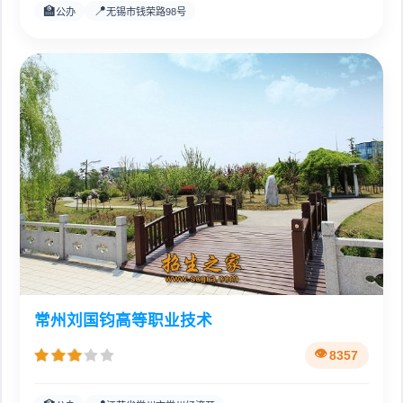
🏫
📍
公办
无锡市钱荣路98号
常州刘国钧高等职业技术
8357