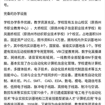
号。
完备的办学设施
学校办学条件优越，教学资源充足。学校现有五台山校区（原扬州
市职业教育中心）、大桥校区（原扬州电子信息职业技术学校）和
凤凰桥校区（原扬州市纺织职业技术学校）3个校区，占地面积328
亩，固定资产过亿元，图书资料21.6万册，拥有校内外实训基地30
余个，其中校内实训基地 8个，国家级、省级实训基地各 1个。学校
建有双向互动视频教学专用宽带网、VBI卫星教育网、数字化直播课
堂、网络机房、语音室和局域网，一线教师全部配备IBM手提电
脑，基本实现了办公自动化和计算机信息化管理。学校建有计算机
技术、多媒体技术、电子技术、自动化技术和现代制造技术等五大
技能中心，引进与企业生产线同步的一流设备，建有柔性自动化控
制、单片机、PLC、SMT、 CAD、EDA、数电、模电、电路信号系
统、低频电子线路、脉冲电子线路、高频电子线路、制冷与空调、
数控车床等实验实习室70余个，并已建成国家级“电工电子与自动化
技术”专业实验实训基地和江苏省技能型紧缺人才“计算机应用”专业
培养培训基地，2006年，又被列为中央财政部、教育部专项资金支