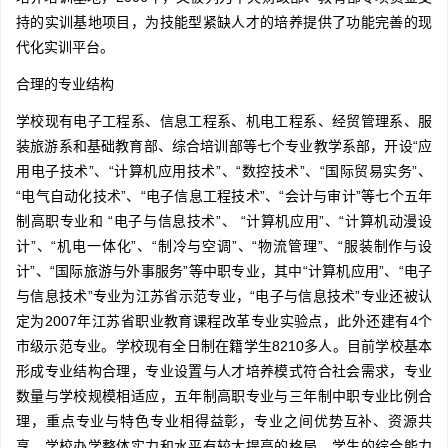
持的实训基地项目，为技能型紧缺人才的培养提供了功能完善的现
代化实训平台。
合理的专业结构
学校现有电子工程系、信息工程系、机电工程系、经贸管理系、服
装旅游系和基础教育部、综合培训部等七个专业教学系部，开设“应
用电子技术”、“计算机应用技术”、“数控技术”、“国际贸易实务”、
“电气自动化技术”、“电子信息工程技术”、“会计与审计”等七个五年
制高职专业和 “电子与信息技术”、 “计算机应用”、“计算机动漫设
计”、“机电一体化”、“制冷与空调”、“物流管理”、“服装制作与设
计”、“国际旅游与外事服务”等中职专业，其中“计算机应用”、“电子
与信息技术”专业为江苏省示范专业，“电子与信息技术”专业还被认
定为2007年江苏省职业教育课程改革专业实验点，此外还建有4个
市级示范专业。学校现有全日制在籍学生8210多人。目前学校基本
形成专业结构合理，专业设置与人才培养模式符合社会需求，专业
数量与学校规模相适应，五年制高职专业与三年制中职专业比例合
理，重点专业与特色专业相得益彰，专业之间优势互补、资源共
享，学校办学整体实力和水平有较大提高的格局。学生的综合能力