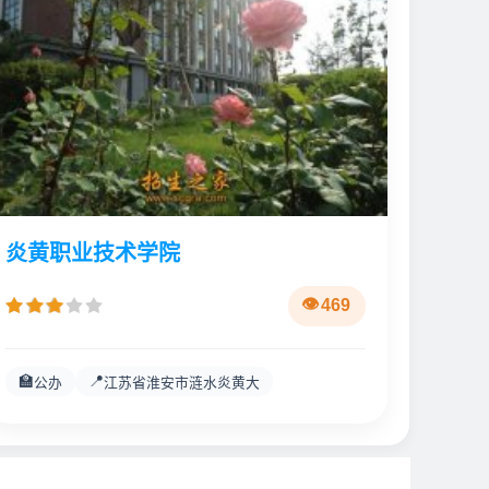
炎黄职业技术学院
469
🏫
📍
公办
江苏省淮安市涟水炎黄大