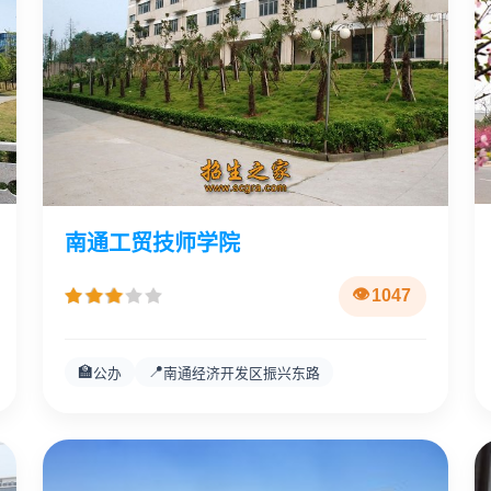
南通工贸技师学院
1047
🏫
📍
公办
南通经济开发区振兴东路