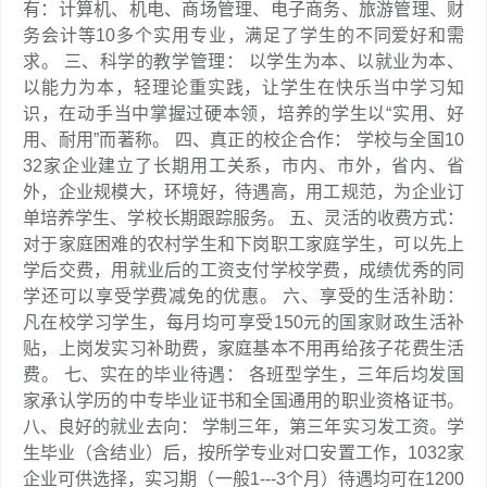
有：计算机、机电、商场管理、电子商务、旅游管理、财
务会计等10多个实用专业，满足了学生的不同爱好和需
求。 三、科学的教学管理： 以学生为本、以就业为本、
以能力为本，轻理论重实践，让学生在快乐当中学习知
识，在动手当中掌握过硬本领，培养的学生以“实用、好
用、耐用”而著称。 四、真正的校企合作： 学校与全国10
32家企业建立了长期用工关系，市内、市外，省内、省
外，企业规模大，环境好，待遇高，用工规范，为企业订
单培养学生、学校长期跟踪服务。 五、灵活的收费方式：
对于家庭困难的农村学生和下岗职工家庭学生，可以先上
学后交费，用就业后的工资支付学校学费，成绩优秀的同
学还可以享受学费减免的优惠。 六、享受的生活补助：
凡在校学习学生，每月均可享受150元的国家财政生活补
贴，上岗发实习补助费，家庭基本不用再给孩子花费生活
费。 七、实在的毕业待遇： 各班型学生，三年后均发国
家承认学历的中专毕业证书和全国通用的职业资格证书。
八、良好的就业去向： 学制三年，第三年实习发工资。学
生毕业（含结业）后，按所学专业对口安置工作，1032家
企业可供选择，实习期（一般1---3个月）待遇均可在1200