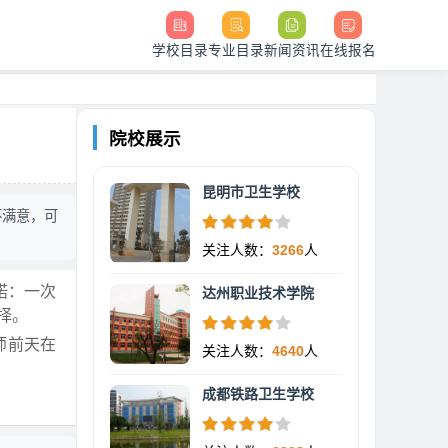
学校目录
专业目录
新闻资讯
在线报名
院校展示
昆明市卫生学校
不满意，可
关注人数：
3266
人
诺：一次
达州职业技术学院
择。
师前天在
关注人数：
4640
人
成都铁路卫生学校