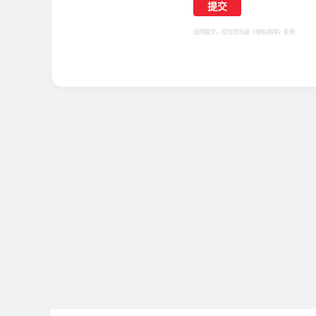
选择提交，视为您同意
《隐私保障》
条例