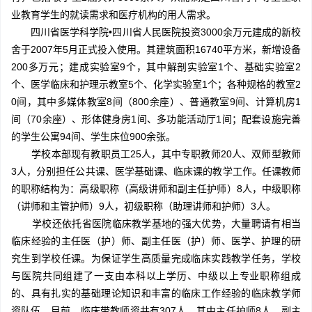
业教育学生的就读需求和医疗机构的用人需求。
四川省医学科学院•四川省人民医院投资3000余万元建成的新校
舍于2007年5月正式投入使用。其建筑面积16740平方米，新增设备
200多万元；建成实验室9个，其中解剖实验室1个、基础实验室2
个、医学临床和护理示教室5个、化学实验室1个；各种规格的教室2
0间，其中多媒体教室8间（800余座）、普通教室9间、计算机房1
间（70余座）、形体健身房1间、多功能活动厅1间；配套设施完善
的学生公寓94间、学生床位900余张。
学校本部现有教职员工25人，其中专职教师20人、双师型教师
3人，分别担任公共课、医学基础课、临床课的教学工作。任课教师
的职称结构为：高级职称（高级讲师和副主任护师）8人，中级职称
（讲师和主管护师）9人，初级职称（助理讲师和护师）3人。
学校还依托省医院临床教学基地的强大优势，大量聘请有相当
临床经验的主任医（护）师、副主任医（护）师、医学、护理的研
究生到学校任课。为保证学生高质量完成临床实践教学任务，学校
与医院共同组建了一支由本科以上学历、中级以上专业职称组成
的、具有扎实的基础理论知识和丰富的临床工作经验的临床教学师
资队伍。目前，临床带教师资共有307人，其中主任护师8人、副主