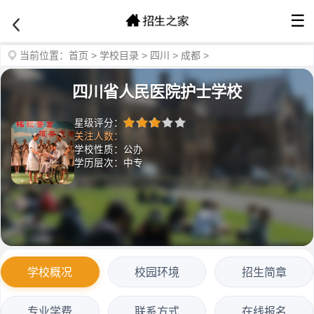
☰
当前位置：
首页
>
学校目录
>
四川
>
成都
>
四川省人民医院护士学校
星级评分：
关注人数：
学校性质：公办
学历层次：中专
学校概况
校园环境
招生简章
专业学费
联系方式
在线报名