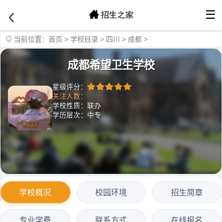
☰
当前位置：
首页
>
学校目录
>
四川
>
成都
>
成都希望卫生学校
星级评分：
关注人数：
学校性质：联办
学历层次：中专
学校概况
校园环境
招生简章
专业学费
联系方式
在线报名