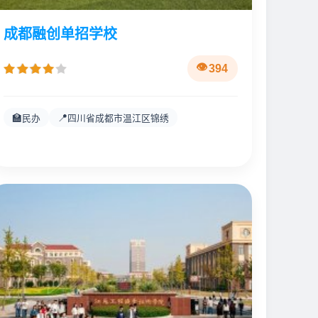
成都融创单招学校
394
🏫
📍
民办
四川省成都市温江区锦绣