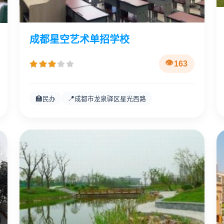
成都星空艺术单招学校
163
🏫
📍
民办
成都市龙泉驿区星光西路