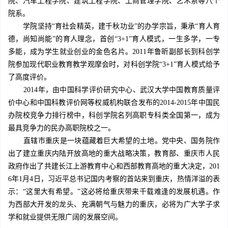
院、汽车工程学院、建筑工程学院、工商管理学院、艺术系等八个
院系。
学院坚持“育社会精英，建千秋功业”的办学宗旨，秉承“育人育
德，尚知尚能”的育人理念，首创“3+1”育人模式，一生多学，一专
多能，成为学生就业创业的金色名片。2011年鲁昕副部长到科创学
院参加现代职业教育教学观摩会时，对科创学院“3+1”育人模式给予
了高度评价。
2014年，由中国科学评价研究中心、武汉大学中国教育质量评
价中心和中国科教评价网等权威机构联合发布的2014-2015年中国民
办院校竞争力排行榜中，科创学院名列高职专科类全国第一，成为
最具竞争力的民办高职院校之一。
直辖市重庆是一块蕴藏着巨大希望的土地。党中央、国务院作
出了建立重庆内陆开放高地的重大战略决策，教育部、重庆市人民
政府作出了共建长江上游教育中心和西部教育高地的重大决定，201
6年1月4日，习近平总书记国内考察的首站来到重庆，热情洋溢的表
示：“这里大有希望。”这必将给重庆带来千载难逢的发展机遇。作
为西部大开发的龙头、充满朝气与魅力的重庆，必将为广大学子求
学和就业提供无限广阔的发展空间。