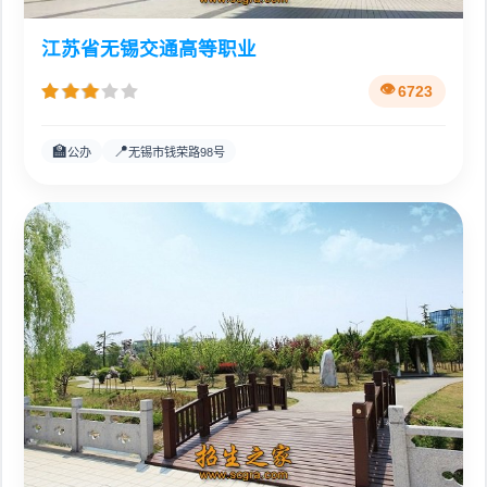
江苏省无锡交通高等职业
6723
🏫
📍
公办
无锡市钱荣路98号