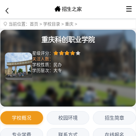
☰
当前位置：
首页
>
学校目录
>
重庆
>
重庆科创职业学院
星级评分：
关注人数：
学校性质：民办
学历层次：大专
学校概况
校园环境
招生简章
专业学费
联系方式
在线报名