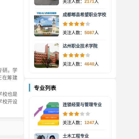
关注人数：
2171
人
成都郫县希望职业学校
关注人数：
5087
人
达州职业技术学院
关注人数：
4640
人
专研。学
正在筹建
专业列表
学校也是
学校开设
连锁经营与管理专业
关注人数：
1247
人
土木工程专业