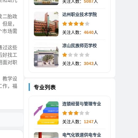
贵阳幼儿
关注人数：
5087
人
达州职业技术学院
放二胎政
。但是，
个市场需
关注人数：
4640
人
凉山民族师范学校
通过这些
后好找工
用面对职
关注人数：
3043
人
，教学设
工作，福
专业列表
连锁经营与管理专业
关注人数：
1247
人
电气化铁道供电专业