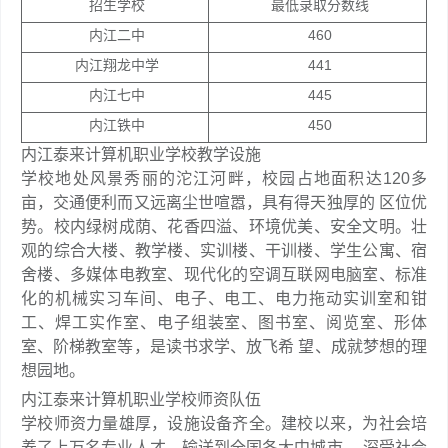
招生学校
最低录取分数线
内江二中
460
内江翔龙中学
441
内江七中
445
内江铁中
450
内江泰来计算机职业学校教学设施
学校地处风景秀丽的沱江河畔，校园占地面积达120多
亩，交通便利而又远离尘世喧嚣，具有得天独厚的 区位优
势。校内绿树成荫、花香四溢、环境优美、安全文明。壮
观的综合大楼、教学楼、实训楼、干训楼、学生公寓、宿
舍楼、多媒体电教室、现代化的空调互联网电脑室、标准
化的机械实习车间、电子、电工、电力拖动实训室和钳
工、焊工实作室、电子组装室、图书室、阅览室、形体
室、阶梯教室等，是读书求学、放飞希 望、成就梦想的理
想园地。
内江泰来计算机职业学校师资队伍
学校师资力量雄厚，设施设备齐全。建校以来，为社会培
养了上万名专业人才，输送到全国各大中城市， 深受社会