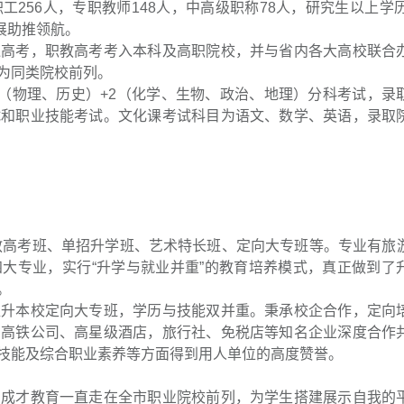
256人，专职教师148人，中高级职称78人，研究生以上学历
展助推领航。
通高考，职教高考考入本科及高职院校，并与省内各大高校联合
为同类院校前列。
1（物理、历史）+2（化学、生物、政治、地理）分科考试，录
试和职业技能考试。文化课考试科目为语文、数学、英语，录取
职教高考班、单招升学班、艺术特长班、定向大专班等。专业有旅
大专业，实行“升学与就业并重”的教育培养模式，真正做到了
。
直升本校定向大专班，学历与技能双并重。秉承校企合作，定向
、高铁公司、高星级酒店，旅行社、免税店等知名企业深度合作
业技能及综合职业素养等方面得到用人单位的高度赞誉。
、成才教育一直走在全市职业院校前列，为学生搭建展示自我的