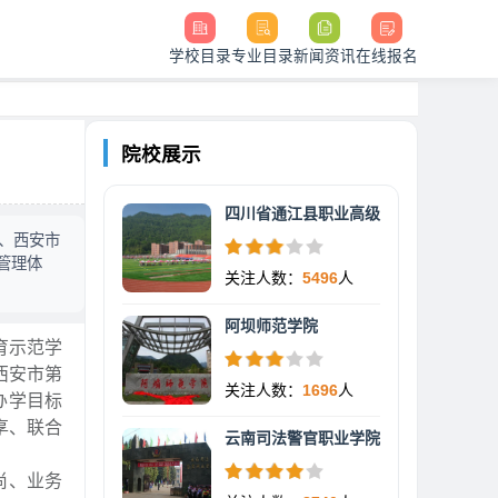
学校目录
专业目录
新闻资讯
在线报名
院校展示
四川省通江县职业高级
、西安市
管理体
关注人数：
5496
人
阿坝师范学院
育示范学
西安市第
关注人数：
1696
人
办学目标
享、联合
云南司法警官职业学院
尚、业务