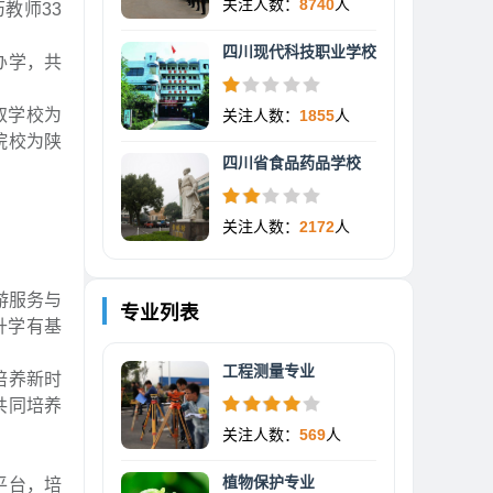
关注人数：
8740
人
教师33
四川现代科技职业学校
办学，共
取学校为
关注人数：
1855
人
院校为陕
四川省食品药品学校
关注人数：
2172
人
游服务与
专业列表
升学有基
工程测量专业
培养新时
共同培养
关注人数：
569
人
植物保护专业
平台，培