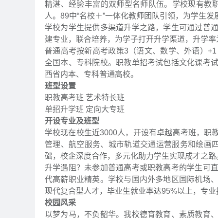
精湛、经验丰富的双师型名师队伍。学校现有教职工
人。89中“名校＋”一体化教师团队引领，为学生发
学校为学生提供多渠道升学之路，学生可通过普
建专业，联合培养，为学子打开升学渠道，升学率
普通高考按新高考政策3（语文、数学、外语）+
全国本、专科院校。职教单招考试包括文化课考
西省内本、专科普通高校。
班型设置
职教高考班 艺术特长班
单招升学班 定向大专班
开设专业及班型
学校现在校生近3000人，开设有卓越高考班，
管理、航空服务、城市轨道交通运营服务和绘画四
础，校企深度合作，多元化助力学生实现成才之路
升学遇阻？未参加普通高考或职教高考的学生可
代高薪职业精英。学校与国内外多地区国际机场
现代复合型人才，毕业生就业率达95%以上，专
校园风采
以梦为马，不负韶华。我校德育教育、素质教育