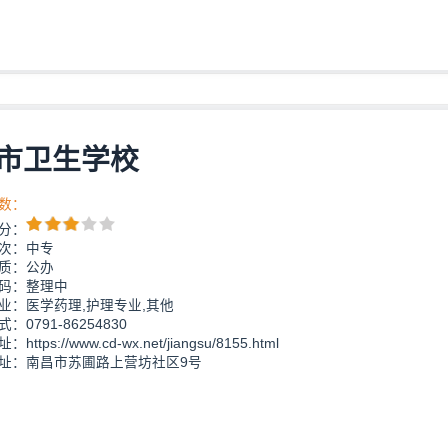
市卫生学校
数：
分：
次：中专
质：公办
码：整理中
业：医学药理,护理专业,其他
：0791-86254830
https://www.cd-wx.net/jiangsu/8155.html
址：南昌市苏圃路上营坊社区9号