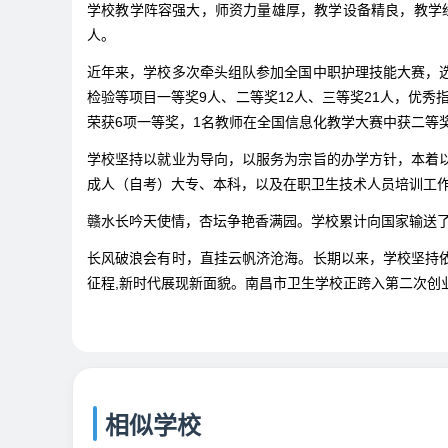
学校教学阵容强大，师资力量雄厚，教学设备精良，教学经
人。
近年来，学校多次牵头组队参加全国中职护理技能大赛，
检验等项目一等奖9人、二等奖12人、三等奖21人，优秀
荣获6项一等奖，1名教师在全国信息化教学大赛中获二等
学校坚持以就业为导向，以服务为宗旨的办学方针，本着
成人（自考）大专、本科，以及在职卫生技术人员培训工
赣水长吟天使情，杏坛争艳香满园。学校累计向国家输送
长风破浪会有时，直挂云帆济沧海。长期以来，学校坚持
征程,新时代展现新面貌。南昌市卫生学校正跨入第二次创
相似学校