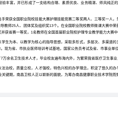
验丰富，并已形成了一支结构合理、素质优良、业务精湛、师风纯正的学
选手荣获全国职业院校技能大赛护理技能竞赛二等奖两人、三等奖一人，
指导教师25人、团体奖及组织奖13个。在全国职业院校教师微课大赛中
奖并获省赛一等奖，1名教师在全国首届职业院校护理专业教学能力大赛
以学生为本、以教学为核心的指导思想，采取多形式，多层次、多渠道的
作。现为省、市执业医师培训考试基地，国家公务员考试及省、市事业单
了7万余名卫生技术人才，毕业校友遍布海内外，为繁荣我省医疗卫生事业
依法治校，质量立校，人才强校，特色兴校的办学理念，积淀了悠久的办
业关键期，南昌卫校人正以崭新的面貌，为筹办南昌健康职业技术学院而