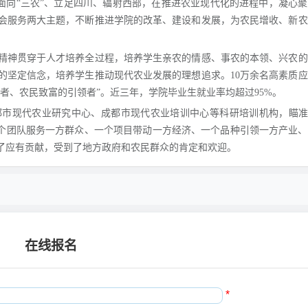
持面向“三农”、立足四川、辐射西部，在推进农业现代化的进程中，凝心
会服务两大主题，不断推进学院的改革、建设和发展，为农民增收、新农
精神贯穿于人才培养全过程，培养学生亲农的情感、事农的本领、兴农的
的坚定信念，培养学生推动现代农业发展的理想追求。10万余名高素质
广者、农民致富的引领者”。近三年，学院毕业生就业率均超过95%。
市现代农业研究中心、成都市现代农业培训中心等科研培训机构，瞄准“
一个团队服务一方群众、一个项目带动一方经济、一个品种引领一方产业
出了应有贡献，受到了地方政府和农民群众的肯定和欢迎。
在线报名
*