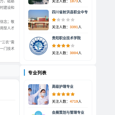
关注人数：
1873
人
聚力、砥砺
村建设和
四川省射洪县职业中专
信念；敬
关注人数：
3391
人
应用型人才
贵阳职业技术学院
三农”需
、一门技术
关注人数：
3004
人
专业列表
高级护理专业
关注人数：
4719
人
会展策划与管理专业