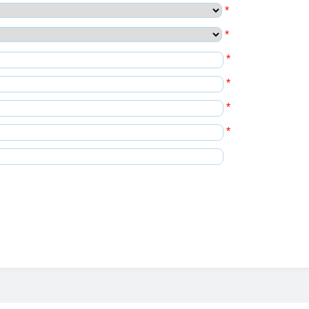
*
*
*
*
*
*