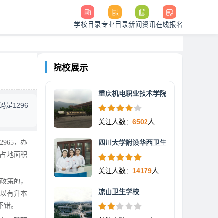
学校目录
专业目录
新闻资讯
在线报名
院校展示
重庆机电职业技术学院
是1296
关注人数：
6502
人
965，办
四川大学附设华西卫生
校占地面积
关注人数：
14179
人
政策的，
凉山卫生学校
以有升本
不错。