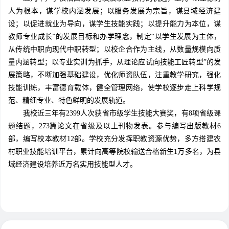
人为根本，谋学校内涵发展；以服务发展为宗旨，谋县域经济建
设；以促进就业为导向，谋学生技能实践；以提升能力为本位，谋
教师专业成长”的发展目标和办学理念，制定“以学生发展为主体，
从传统中职向现代中职转型；以校企合作为主线，从数量规模向质
量内涵转型；以专业实训为抓手，从理论应试向技能工匠转型”的发
展策略，不断加强基础建设，优化师资队伍，注重教学研究，强化
技能训练，丰富德育载体，健全管理网络，使学校逐步走上科学规
范、精细专业、特色鲜明的发展轨道。
我校近三年有2399人次获省市级学生技能大赛奖，有8项省级课
题结题，273篇论文在省级及以上刊物发表。参与编写出版教材6
部，编写校本教材12部。学校充分发挥职教资源优势，多方搭建农
村职业技能培训平台，累计向高等院校输送合格新生1万多名，为县
域经济建设培养近万名实用技能型人才。