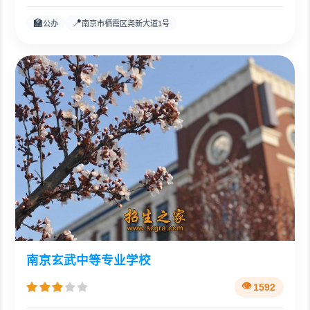
🏫
📍
公办
南京市栖霞区尧新大道1号
南京玄武中等专业学校
1592