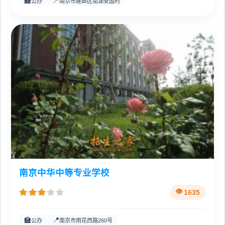
🏫
📍
公办
南京市建邺区南湖安国村
南京中华中等专业学校
1635
🏫
📍
公办
南京市雨花西路260号