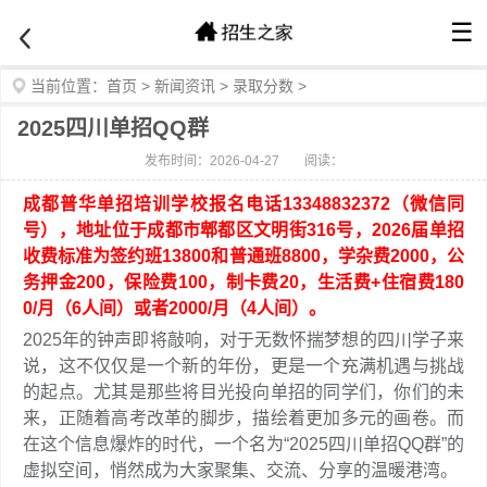
☰
当前位置：
首页
>
新闻资讯
>
录取分数
>
2025四川单招QQ群
发布时间：2026-04-27
阅读：
成都普华单招培训学校报名电话13348832372（微信同
号），地址位于成都市郫都区文明街316号，2026届单招
收费标准为签约班13800和普通班8800，学杂费2000，公
务押金200，保险费100，制卡费20，生活费+住宿费180
0/月（6人间）或者2000/月（4人间）。
2025年的钟声即将敲响，对于无数怀揣梦想的四川学子来
说，这不仅仅是一个新的年份，更是一个充满机遇与挑战
的起点。尤其是那些将目光投向单招的同学们，你们的未
来，正随着高考改革的脚步，描绘着更加多元的画卷。而
在这个信息爆炸的时代，一个名为“2025四川单招QQ群”的
虚拟空间，悄然成为大家聚集、交流、分享的温暖港湾。